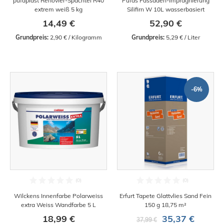
pufaplast Renovier-Spachtel R40
Pufas Fassaden-Imprägnierung
extrem weiß 5 kg
Silifirn W 10L wasserbasiert
14,49 €
52,90 €
Grundpreis:
 2,90 € / Kilogramm
Grundpreis:
 5,29 € / Liter
-6%
Wilckens Innenfarbe Polarweiss
Erfurt Tapete Glattvlies Sand Fein
extra Weiss Wandfarbe 5 L
150 g 18,75 m²
18,99 €
35,37 €
37,99 €