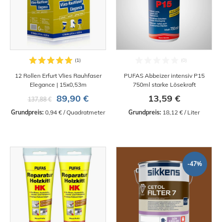
12 Rollen Erfurt Vlies Rauhfaser
PUFAS Abbeizer intensiv P15
Elegance | 15x0,53m
750ml starke Lösekraft
89,90 €
13,59 €
137,88 €
Grundpreis:
 0,94 € / Quadratmeter
Grundpreis:
 18,12 € / Liter
-47%