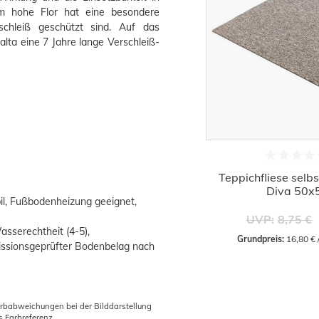
hohe Flor hat eine besondere
chleiß geschützt sind. Auf das
lta eine 7 Jahre lange Verschleiß-
Teppichfliese selb
Diva 50x
abil, Fußbodenheizung geeignet,
UVP:
8,75 €
asserechtheit (4-5),
Grundpreis:
 16,80 €
missionsgeprüfter Bodenbelag nach
arbabweichungen bei der Bilddarstellung
s Farbreferenz.