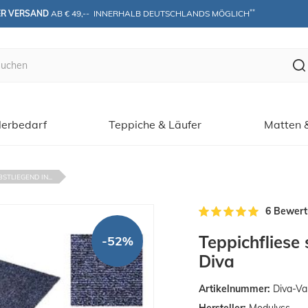
**
ER VERSAND
 AB € 49,--  INNERHALB DEUTSCHLANDS MÖGLICH
erbedarf
Teppiche & Läufer
Matten 
STLIEGEND IN...
6 Bewer
Teppichfliese
-52%
Diva
Artikelnummer:
Diva-Va