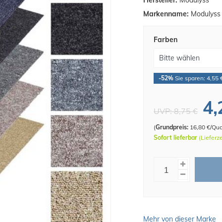
Hersteller:
Modulyss
Markenname:
Modulyss
Farben
-52%
Sie sparen: 4,55 
4,
UVP:
8,75 €
(
Grundpreis:
16,80 €/Qu
Sofort lieferbar
(Lieferz
Mehr von dieser Marke