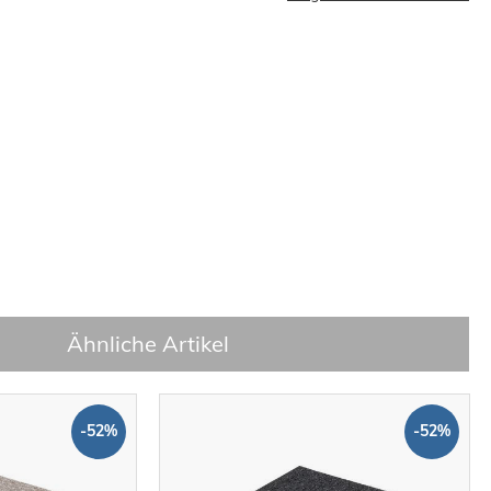
Ähnliche Artikel
-52%
-52%