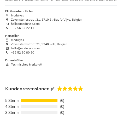
EU Verantwortlicher
Modulyss
Zevensterrestraat 21, 8710 St-Baafs-Vijve, Belgien
hello@modulyss.com
+32 56 62 22 11
Hersteller
modulyss
Zevensterrestraat 21, 9240 Zele, Belgien
hello@modulyss.com
+32 52 80 80 80
Datenblätter
Technisches Merkblatt
Kundenrezensionen
(6)
5
6
4
0
3
0