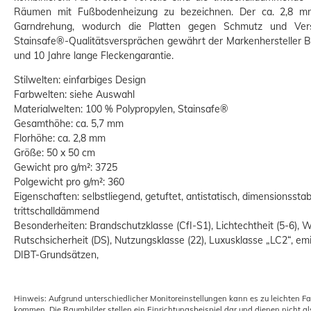
Räumen mit Fußbodenheizung zu bezeichnen. Der ca. 2,8
mm 
Garndrehung, wodurch die Platten gegen Schmutz und Vers
Stainsafe®-Qualitätsversprächen gewährt der Markenhersteller Ba
und 10 Jahre lange Fleckengarantie.
Stilwelten: einfarbiges Design
Farbwelten: siehe Auswahl
Materialwelten: 100 % Polypropylen, Stainsafe®
Gesamthöhe: ca. 5,7 mm
Florhöhe: ca. 2,8 mm
Größe: 50 x 50 cm
Gewicht pro g/m²: 3725
Polgewicht pro g/m²: 360
Eigenschaften: selbstliegend, getuftet, antistatisch, dimensionsst
trittschalldämmend
Besonderheiten: Brandschutzklasse (CfI-S1), Lichtechtheit (5-6), W
Rutschsicherheit (DS), Nutzungsklasse (22), Luxusklasse „LC2“, e
DIBT-Grundsätzen,
Hinweis: Aufgrund unterschiedlicher Monitoreinstellungen kann es zu leichten F
kommen. Die Raumbilder stellen ein Einrichtungsbeispiel dar und dienen nicht al