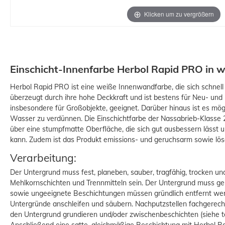
Klicken um zu vergrößern
Einschicht-Innenfarbe Herbol Rapid PRO in w
Herbol Rapid PRO ist eine weiße Innenwandfarbe, die sich schnell u
überzeugt durch ihre hohe Deckkraft und ist bestens für Neu- und
insbesondere für Großobjekte, geeignet. Darüber hinaus ist es mög
Wasser zu verdünnen. Die Einschichtfarbe der Nassabrieb-Klasse 
über eine stumpfmatte Oberfläche, die sich gut ausbessern lässt u
kann. Zudem ist das Produkt emissions- und geruchsarm sowie lös
Verarbeitung:
Der Untergrund muss fest, planeben, sauber, tragfähig, trocken und
Mehlkornschichten und Trennmitteln sein. Der Untergrund muss ger
sowie ungeeignete Beschichtungen müssen gründlich entfernt wer
Untergründe anschleifen und säubern. Nachputzstellen fachgerecht 
den Untergrund grundieren und/oder zwischenbeschichten (siehe t