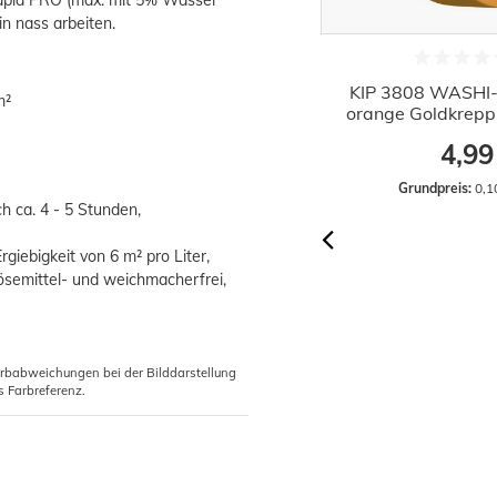
Rapid PRO (max. mit 5% Wasser
in nass arbeiten.
Farbschale Lackierwanne 20x22 cm
KIP 3808 WASHI
m²
Farbwanne
orange Goldkrep
0,87 €
4,99
Grundpreis:
 0,1
ch ca. 4 - 5 Stunden,
giebigkeit von 6 m² pro Liter,
ösemittel- und weichmacherfrei,
arbabweichungen bei der Bilddarstellung
s Farbreferenz.