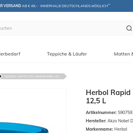
**
ER VERSAND
 AB € 49,--  INNERHALB DEUTSCHLANDS MÖGLICH
erbedarf
Teppiche & Läufer
Matten 
HERBOL RAPID PRO INNENFARBE HO...
Herbol Rapid
12,5 L
Artikelnummer:
590759
Hersteller:
Akzo Nobel 
Markenname:
Herbol