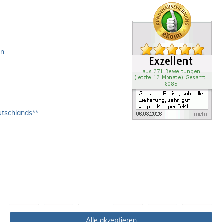
en
utschlands**
Alle akzeptieren