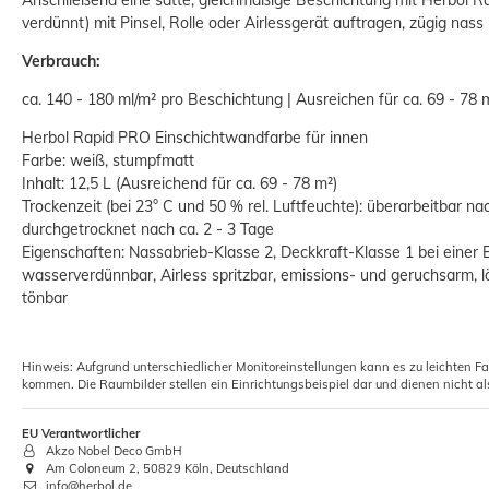
Anschließend eine satte, gleichmäßige Beschichtung mit Herbol 
verdünnt) mit Pinsel, Rolle oder Airlessgerät auftragen, zügig nass 
Verbrauch:
Profi Goldband Washi Kombi-Mask
ca. 140 - 180 ml/m² pro Beschichtung | Ausreichen für ca. 69 - 78 
Klebeband 2,70x16m
Herbol Rapid PRO Einschichtwandfarbe für innen
6,26 €
ab
Farbe: weiß, stumpfmatt
Inhalt: 12,5 L (Ausreichend für ca. 69 - 78 m²)
Grundpreis:
 6,26 € / Stück
Trockenzeit (bei 23° C und 50 % rel. Luftfeuchte): überarbeitbar na
durchgetrocknet nach ca. 2 - 3 Tage
Eigenschaften: Nassabrieb-Klasse 2, Deckkraft-Klasse 1 bei einer Er
wasserverdünnbar, Airless spritzbar, emissions- und geruchsarm, l
tönbar
Hinweis: Aufgrund unterschiedlicher Monitoreinstellungen kann es zu leichten F
kommen. Die Raumbilder stellen ein Einrichtungsbeispiel dar und dienen nicht al
EU Verantwortlicher
Akzo Nobel Deco GmbH
Am Coloneum 2, 50829 Köln, Deutschland
info@herbol.de