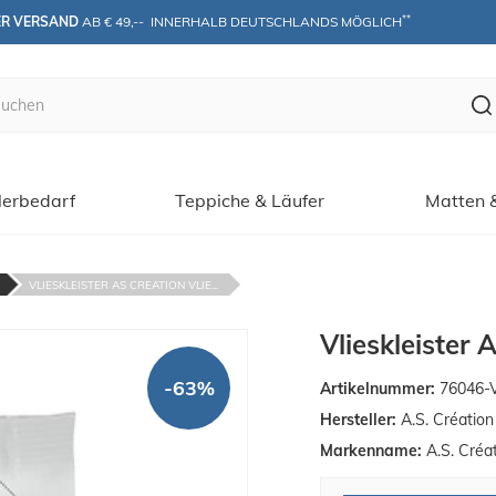
**
ER VERSAND
 AB € 49,--  INNERHALB DEUTSCHLANDS MÖGLICH
erbedarf
Teppiche & Läufer
Matten 
VLIESKLEISTER AS CREATION VLIE...
Vlieskleister 
-63%
Artikelnummer:
76046-
Hersteller:
A.S. Créatio
Markenname:
A.S. Créa