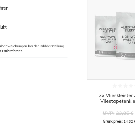
ühren
dukt
arbabweichungen bei der Bilddarstellung
s Farbreferenz.
3x Vlieskleister
Vliestapetenkle
UVP:
23,85 €
Grundpreis:
 14,32 