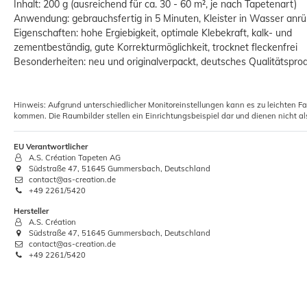
Inhalt: 200 g (ausreichend für ca. 30 - 60 m², je nach Tapetenart)
Anwendung: gebrauchsfertig in 5 Minuten, Kleister in Wasser anr
Eigenschaften: hohe Ergiebigkeit, optimale Klebekraft, kalk- und
zementbeständig, gute Korrekturmöglichkeit, trocknet fleckenfrei
Besonderheiten: neu und originalverpackt, deutsches Qualitätspro
Hinweis: Aufgrund unterschiedlicher Monitoreinstellungen kann es zu leichten F
kommen. Die Raumbilder stellen ein Einrichtungsbeispiel dar und dienen nicht al
EU Verantwortlicher
A.S. Création Tapeten AG
Südstraße 47, 51645 Gummersbach, Deutschland
contact@as-creation.de
+49 2261/5420
Hersteller
A.S. Création
Südstraße 47, 51645 Gummersbach, Deutschland
contact@as-creation.de
+49 2261/5420