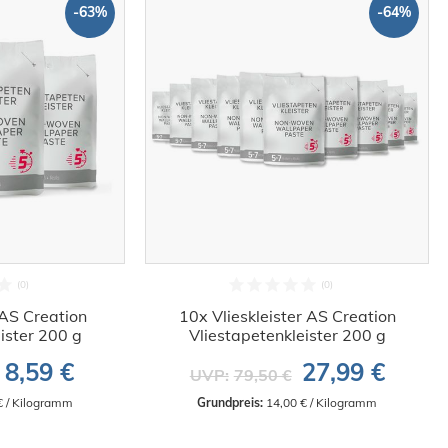
-63%
-64%
 AS Creation
10x Vlieskleister AS Creation
ister 200 g
Vliestapetenkleister 200 g
8,59 €
27,99 €
UVP:
79,50 €
€ / Kilogramm
Grundpreis:
 14,00 € / Kilogramm