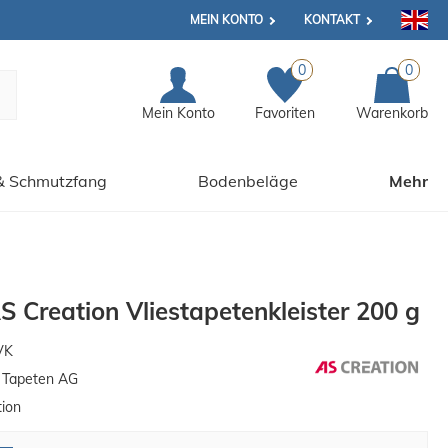
MEIN KONTO
KONTAKT
0
0
Mein Konto
Favoriten
Warenkorb
& Schmutzfang
Bodenbeläge
Mehr
AS Creation Vliestapetenkleister 200 g
VK
n Tapeten AG
tion