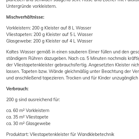
Untergründe vorkleistern.
Mischverhältnisse:
Vorkleistern: 200 g Kleister auf 8 L Wasser
Vliestapeten: 200 g Kleister auf 5 L Wasser
Glasgewebe: 200 g Kleister auf 4 L Wasser
4-teiliges Profi Tapezierset
Kaltes Wasser gemäß in einen sauberen Eimer füllen und den ges
Tapezierzubehör
ständigem Rühren dazugeben. Nach ca. 5 Minuten nochmals kräftig
der Vliestapetenkleister gebrauchsfertig. Angesetzten Kleister ni
11,98 €
lassen. Tapeten bzw. Wände gleichmäßig unter Beachtung der Vera
und anschließend tapezieren. Trocken und für Kinder unzugänglic
Verbrauch:
200 g sind ausreichend für:
ca. 60 m² Vorkleistern
ca. 35 m² Vliestapete
ca. 30 m² Glasgewebe
Produktart: Vliestapetenkleister für Wandklebetechnik