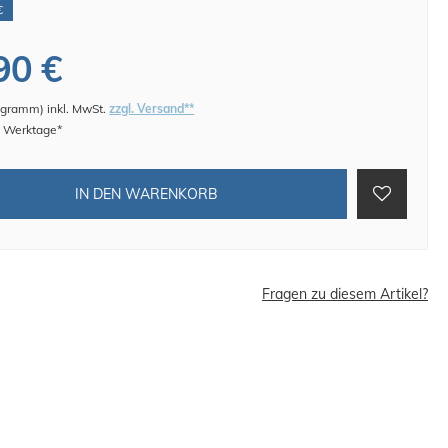
€
90 €
logramm
)
inkl. MwSt.
zzgl. Versand**
 4 Werktage*
IN DEN WARENKORB
Fragen zu diesem Artikel?