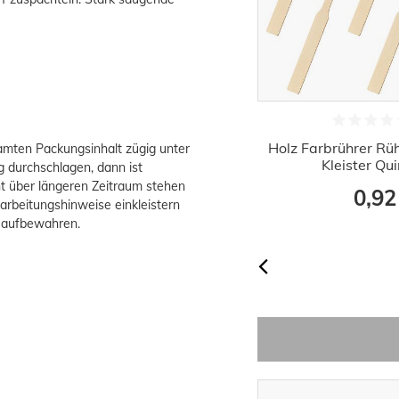
Profi Tapezierwerkzeug Set
Holz Farbrührer Rü
amten Packungsinhalt zügig unter
Tapezierset 3 tlg.
Kleister Qu
 durchschlagen, dann ist
cht über längeren Zeitraum stehen
10,13 €
0,92
rbeitungshinweise einkleistern
h aufbewahren.