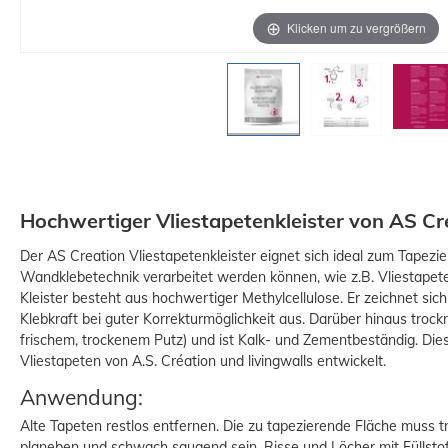
Klicken um zu vergrößern
Hochwertiger Vliestapetenkleister von AS Cr
Der AS Creation Vliestapetenkleister eignet sich ideal zum Tapezie
Wandklebetechnik verarbeitet werden können, wie z.B. Vliestape
Kleister besteht aus hochwertiger Methylcellulose. Er zeichnet sic
Klebkraft bei guter Korrekturmöglichkeit aus. Darüber hinaus trockn
frischem, trockenem Putz) und ist Kalk- und Zementbeständig. Diese
Vliestapeten von A.S. Création und livingwalls entwickelt.
Anwendung:
Alte Tapeten restlos entfernen. Die zu tapezierende Fläche muss tro
planeben und schwach saugend sein. Risse und Löcher mit Füllsto