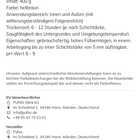
Inhalt: 400 g
Farbe: hellbraun
Anwendungsbereich: Innen und Außen (mit
witterungsbeständigem Folgeanstrich)
Trockenzeit: 6 - 12 Stunden (je nach Schichtdicke,
Saugfähigkeit des Untergrundes und Umgebungstemperatur)
Eigenschaften: gebrauchsfertig, hohes Füllvermögen, in einem
Arbeitsgang bis zu einer Schichtstärke von 5 mm auftragbar,
pH-Wert 8 - 9
Hinweis: Aufgrund unterschiedlicher Monitoreinstellungen kann es zu
leichten Farbabweichungen bei der Bilddarstellung kommen. Die Raumbilder
stellen ein Einrichtungsbeispiel dar und dienen nicht als Farbreferenz.
EU Verantwortlicher
PUFAS Werk KG
Im Schedetal 1, 34346 Hann. Münden, Deutschland
info@pufas.de
+49 55 41 70 03 01
Hersteller
Pufas
Im Schedetal 1, 34346 Hann. Münden, Deutschland