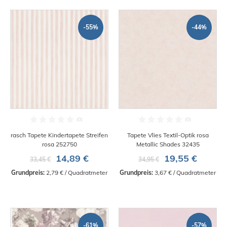
-55%
-44%
rasch Tapete Kindertapete Streifen
Tapete Vlies Textil-Optik rosa
rosa 252750
Metallic Shades 32435
14,89 €
19,55 €
33,45 €
34,95 €
Grundpreis:
 2,79 € / Quadratmeter
Grundpreis:
 3,67 € / Quadratmeter
-61%
-57%