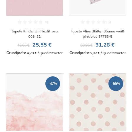
Tapete Kinder Uni Textil rosa
Tapete Vlies Blätter Bäume weiß
005482
pink blau 37753-5
25,55 €
31,28 €
42,65 €
63,95 €
Grundpreis:
 4,79 € / Quadratmeter
Grundpreis:
 5,87 € / Quadratmeter
-47%
-55%