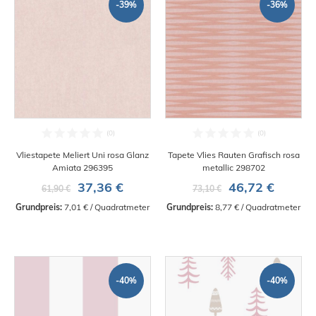
-39%
-36%
Vliestapete Meliert Uni rosa Glanz
Tapete Vlies Rauten Grafisch rosa
Amiata 296395
metallic 298702
37,36 €
46,72 €
61,90 €
73,10 €
Grundpreis:
 7,01 € / Quadratmeter
Grundpreis:
 8,77 € / Quadratmeter
-40%
-40%