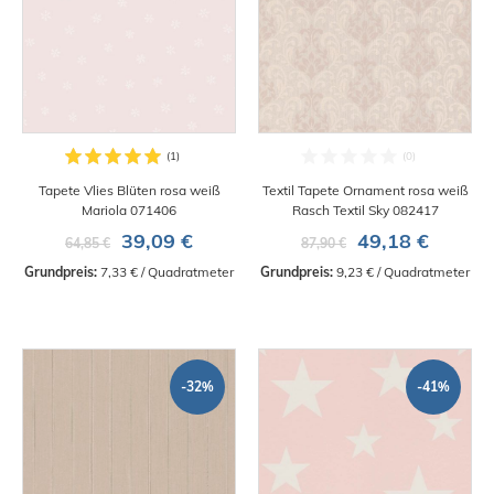
Tapete Vlies Blüten rosa weiß
Textil Tapete Ornament rosa weiß
Mariola 071406
Rasch Textil Sky 082417
39,09 €
49,18 €
64,85 €
87,90 €
Grundpreis:
 7,33 € / Quadratmeter
Grundpreis:
 9,23 € / Quadratmeter
-32%
-41%