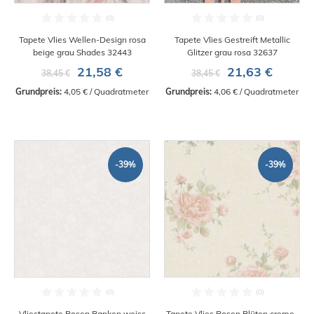
Tapete Vlies Wellen-Design rosa
Tapete Vlies Gestreift Metallic
beige grau Shades 32443
Glitzer grau rosa 32637
21,58 €
21,63 €
38,45 €
38,45 €
Grundpreis:
 4,05 € / Quadratmeter
Grundpreis:
 4,06 € / Quadratmeter
-39%
-39%
Vliestapete Rosen Ranken weiss
Tapete Vlies Rosen Blüten creme-