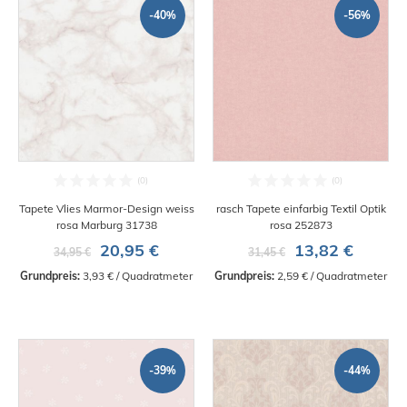
-40%
-56%
Tapete Vlies Marmor-Design weiss
rasch Tapete einfarbig Textil Optik
rosa Marburg 31738
rosa 252873
20,95 €
13,82 €
34,95 €
31,45 €
Grundpreis:
 3,93 € / Quadratmeter
Grundpreis:
 2,59 € / Quadratmeter
-39%
-44%