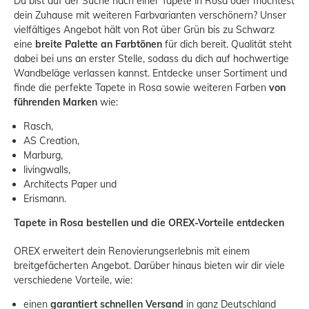
Du bist auf der Suche nach einer Tapete in Rosa oder möchtest
dein Zuhause mit weiteren Farbvarianten verschönern? Unser
vielfältiges Angebot hält von
Rot
über
Grün
bis zu
Schwarz
eine
breite Palette an Farbtönen
für dich bereit. Qualität steht
dabei bei uns an erster Stelle, sodass du dich auf hochwertige
Wandbeläge verlassen kannst. Entdecke unser Sortiment und
finde die perfekte Tapete in Rosa sowie weiteren Farben
von
führenden Marken
wie:
Rasch
,
AS Creation
,
Marburg
,
livingwalls
,
Architects Paper
und
Erismann
.
Tapete in Rosa bestellen und die OREX-Vorteile entdecken
OREX erweitert dein Renovierungserlebnis mit einem
breitgefächerten Angebot. Darüber hinaus bieten wir dir viele
verschiedene Vorteile, wie:
einen
garantiert schnellen Versand
in ganz Deutschland