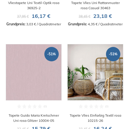
Vliestapete Uni Textil-Optik rosa
Tapete Vlies Uni Rattanmuster
36925-2
rosa Casual 30463
16,17 €
23,18 €
37,95 €
38,45 €
Grundpreis:
 3,03 € / Quadratmeter
Grundpreis:
 4,35 € / Quadratmeter
-51%
-51%
Tapete Guido Maria Kretschmer
Tapete Vlies Einfarbig Textil rosa
Uni rosa Glitzer 10004-05
10215-26
15,79 €
16,24 €