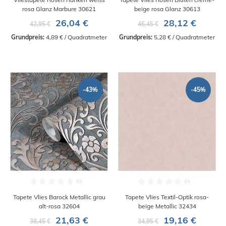
rosa Glanz Marbure 30621
beige rosa Glanz 30613
26,04 €
28,12 €
42,95 €
46,45 €
Grundpreis:
 4,89 € / Quadratmeter
Grundpreis:
 5,28 € / Quadratmeter
-43%
-45%
Tapete Vlies Barock Metallic grau
Tapete Vlies Textil-Optik rosa-
alt-rosa 32604
beige Metallic 32434
21,63 €
19,16 €
38,45 €
34,95 €