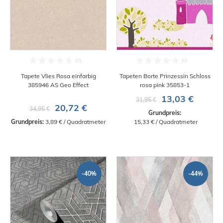
Tapete Vlies Rosa einfarbig
Tapeten Borte Prinzessin Schloss
385946 AS Geo Effect
rosa pink 35853-1
13,03 €
31,95 €
20,72 €
34,95 €
Grundpreis:
Grundpreis:
 3,89 € / Quadratmeter
 15,33 € / Quadratmeter
-40%
-44%