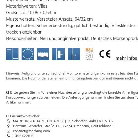
Materialwelten: Vlies
Größe: ca. 10,05 x 0,53 m
Musterversatz: Versetzter Ansatz, 64/32 cm
Eigenschaften: Scheuerbeständig, gut lichtbeständig, Vlieskleister
trocken abziehbar
Besonderheiten: Neu und originalverpackt, Deutsches Markenprod
Tapezierwischer Tapetenbesen Holz
23,5 cm
mehr Infos
5,29 €
Hinweis: Aufgrund unterschiedlicher Monitoreinstellungen kann es zu leichten F
Grundpreis:
 5,29 € / Stück
kommen. Die Raumbilder stellen ein Einrichtungsbeispiel dar und dienen nicht al
Bitte geben Sie im Falle einer Nachbestellung unbedingt die korrekte Anferti
Farbabweichungen zu vermeiden. Die Anfertigungsnummer finden Sie auf dem Ta
Artikelnummer.
EU Verantwortlicher
MARBURGER TAPETENFABRIK J. B. Schaefer GmbH & Co. KG
Bertram-Schaefer-Straße 11, 35274 Kirchhain, Deutschland
contact@marburg.com
+496422810