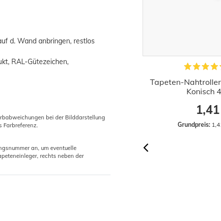
 auf d. Wand anbringen, restlos
ukt, RAL-Gütezeichen,
Profi Werkzeug-Set Zubehör
Tapeten-Nahtrolle
Tapezierwerkzeug 15-teilig
Konisch 
36,32 €
1,41
UVP:
42,99 €
arbabweichungen bei der Bilddarstellung
Grundpreis:
 36,32 € / Stück
Grundpreis:
 1,4
s Farbreferenz.
gungsnummer an, um eventuelle
peteneinleger, rechts neben der