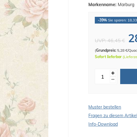
Markenname:
Marburg
-39%
Sie sparen: 18,33
2
UVP:
46,45 €
(
Grundpreis:
5,28 €/Qua
Sofort lieferbar
(Lieferz
Muster bestellen
Fragen zu diesem Artike
Info-Download