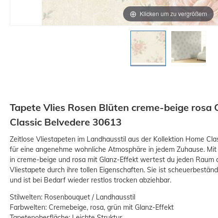
Klicken um zu vergrößern
Tapete Vlies Rosen Blüten creme-beige ros
Classic Belvedere 30613
Zeitlose Vliestapeten im Landhausstil aus der Kollektion Home Cl
für eine angenehme wohnliche Atmosphäre in jedem Zuhause. Mit
in creme-beige und rosa mit Glanz-Effekt wertest du jeden Raum a
Vliestapete durch ihre tollen Eigenschaften. Sie ist scheuerbeständ
und ist bei Bedarf wieder restlos trocken abziehbar.
Stilwelten: Rosenbouquet / Landhausstil
Farbwelten: Cremebeige, rosa, grün mit Glanz-Effekt
Tapetenoberfläche: Leichte Struktur