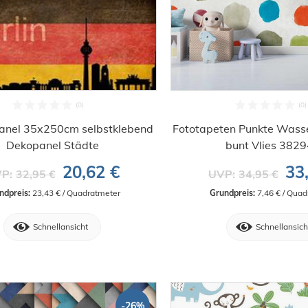
anel 35x250cm selbstklebend
Fototapeten Punkte Wass
Dekopanel Städte
bunt Vlies 382
20,62 €
33
P:
32,95 €
UVP:
34,95 €
ndpreis:
 23,43 € / Quadratmeter
Grundpreis:
 7,46 € / Qua
Schnellansicht
Schnellansich
-26%