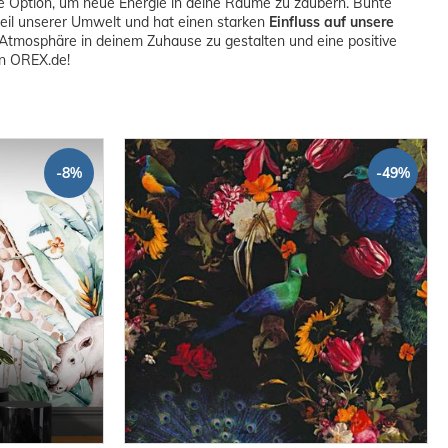
le Option, um neue Energie in deine Räume zu zaubern. Bunte
dteil unserer Umwelt und hat einen starken
Einfluss auf unsere
e Atmosphäre in deinem Zuhause zu gestalten und eine positive
on OREX.de!
-8%
-49%