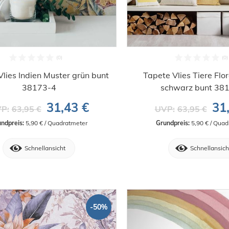
lies Indien Muster grün bunt
Tapete Vlies Tiere Flo
38173-4
schwarz bunt 38
31,43 €
31
P:
63,95 €
UVP:
63,95 €
ndpreis:
 5,90 € / Quadratmeter
Grundpreis:
 5,90 € / Qua
Schnellansicht
Schnellansich
-50%