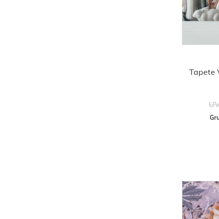
Tapete V
UV
Gru