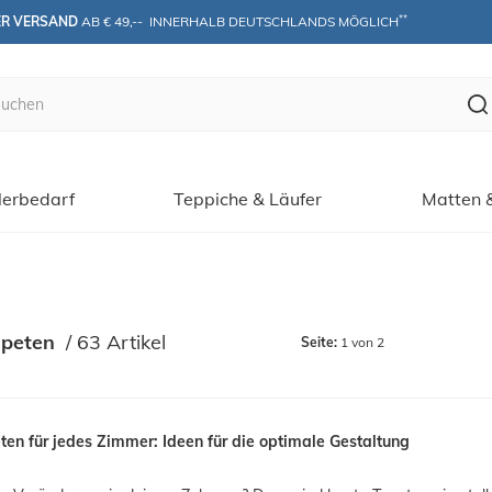
**
ER VERSAND
 AB € 49,--  INNERHALB DEUTSCHLANDS MÖGLICH
erbedarf
Teppiche & Läufer
Matten 
apeten
 / 
63 Artikel
Seite:
1 von 2
ten für jedes Zimmer: Ideen für die optimale Gestaltung