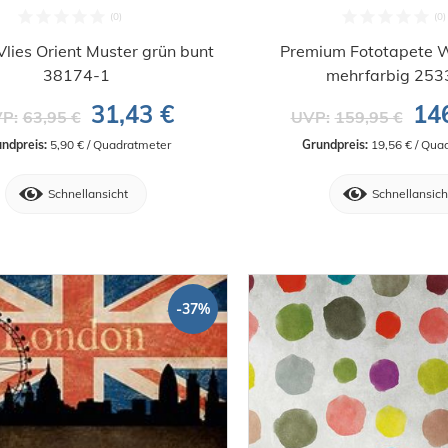
lies Orient Muster grün bunt
Premium Fototapete W
38174-1
mehrfarbig 253
31,43 €
14
P:
63,95 €
UVP:
159,95 €
ndpreis:
 5,90 € / Quadratmeter
Grundpreis:
 19,56 € / Qua
Schnellansicht
Schnellansich
-37%