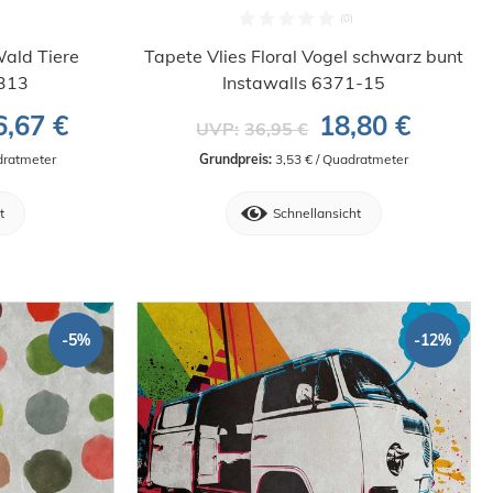
ald Tiere
Tapete Vlies Floral Vogel schwarz bunt
313
Instawalls 6371-15
6,67 €
18,80 €
UVP:
36,95 €
dratmeter
Grundpreis:
 3,53 € / Quadratmeter
t
Schnellansicht
-5%
-12%