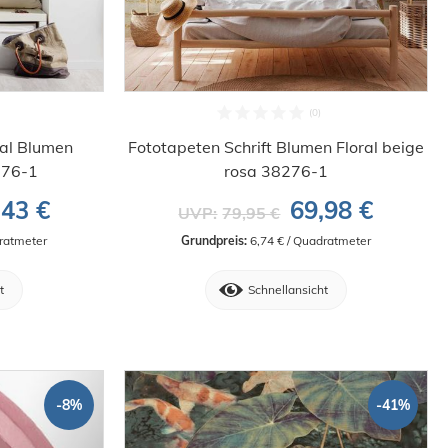
ral Blumen
Fototapeten Schrift Blumen Floral beige
176-1
rosa 38276-1
,43 €
69,98 €
UVP:
79,95 €
dratmeter
Grundpreis:
 6,74 € / Quadratmeter
t
Schnellansicht
-8%
-41%