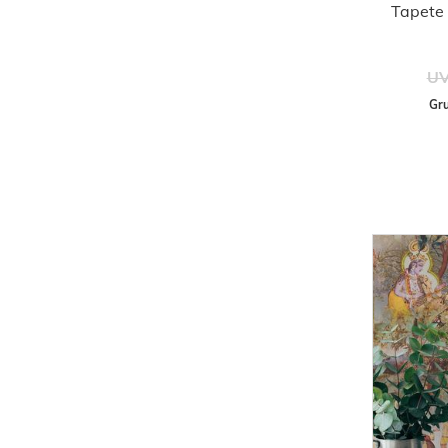
Tapete 
UV
Gru