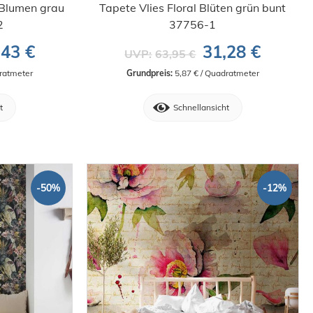
l Blumen grau
Tapete Vlies Floral Blüten grün bunt
2
37756-1
,43 €
31,28 €
UVP:
63,95 €
dratmeter
Grundpreis:
 5,87 € / Quadratmeter
t
Schnellansicht
-50%
-12%