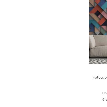
Fototap
UV
Gru