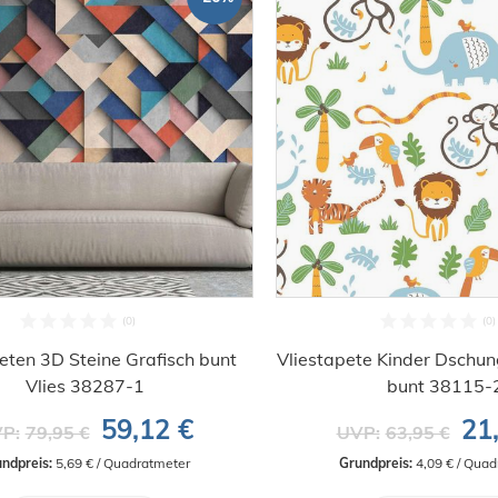
eten 3D Steine Grafisch bunt
Vliestapete Kinder Dschun
Vlies 38287-1
bunt 38115-
59,12 €
21
P:
79,95 €
UVP:
63,95 €
ndpreis:
 5,69 € / Quadratmeter
Grundpreis:
 4,09 € / Qua