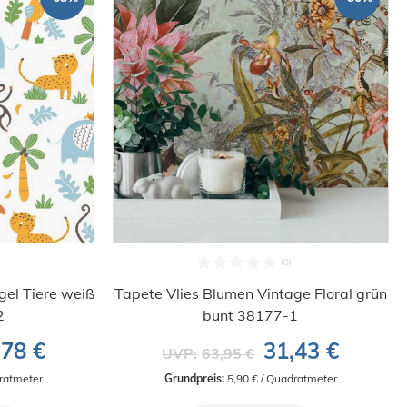
gel Tiere weiß
Tapete Vlies Blumen Vintage Floral grün
2
bunt 38177-1
,78 €
31,43 €
UVP:
63,95 €
dratmeter
Grundpreis:
 5,90 € / Quadratmeter