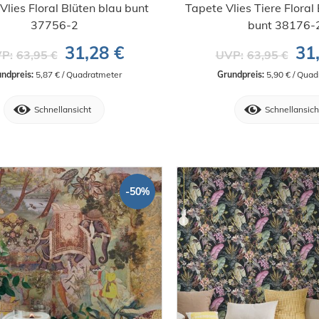
Vlies Floral Blüten blau bunt
Tapete Vlies Tiere Flora
37756-2
bunt 38176-
31,28 €
31
P:
63,95 €
UVP:
63,95 €
ndpreis:
 5,87 € / Quadratmeter
Grundpreis:
 5,90 € / Qua
Schnellansicht
Schnellansich
-50%