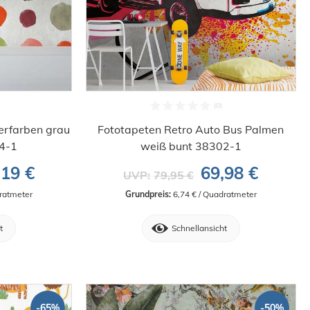
erfarben grau
Fototapeten Retro Auto Bus Palmen
94-1
weiß bunt 38302-1
,19 €
69,98 €
UVP:
79,95 €
dratmeter
Grundpreis:
 6,74 € / Quadratmeter
t
Schnellansicht
-65%
-50%