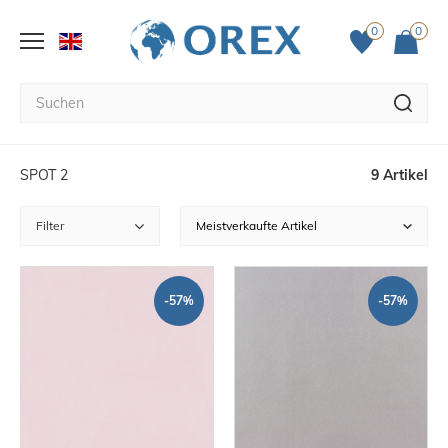
0
0
SPOT 2
9 Artikel
Filter
-57%
-57%