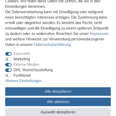
Cookies. Wir teilen diese Daten mit Dritten, die wir in den
Einstellungen benennen.
Die Datenverarbeitung kann mit Einwilligung oder aufgrund
eines berechtigten Interesses erfolgen. Die Zustimmung kann
erteilt oder abgelehnt werden. Es besteht das Recht, nicht
einzuwilligen und die Einwilligung zu einem späteren Zeitpunkt
zu ändern oder zu widerrufen. Beachten Sie unser
Impressum
und weitere Hinweise zur Verwendung personenbezogener
Daten in unserer
Daten­schutz­erklärung
.
Essenziell
Marketing
Externe Medien
DHL Wunschzustellung
Funktional
Weitere Einstellungen
Alle akzeptieren
Alle ablehnen
Alle Preise sind inkl. MwSt. / **Kostenloser Versand innerhalb Deutschlands.
Versandkosten in andere Länder finden Sie
hier
Auswahl akzeptieren
© 2012 - 2026 orex.de / powered by
createyourtemplate