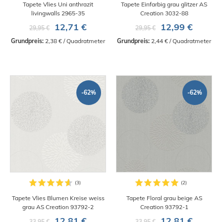
Tapete Vlies Uni anthrazit
Tapete Einfarbig grau glitzer AS
livingwalls 2965-35
Creation 3032-88
12,71 €
12,99 €
29,95 €
29,95 €
Grundpreis:
 2,38 € / Quadratmeter
Grundpreis:
 2,44 € / Quadratmeter
-62%
-62%
Tapete Vlies Blumen Kreise weiss
Tapete Floral grau beige AS
grau AS Creation 93792-2
Creation 93792-1
12,81 €
12,81 €
33,95 €
33,95 €