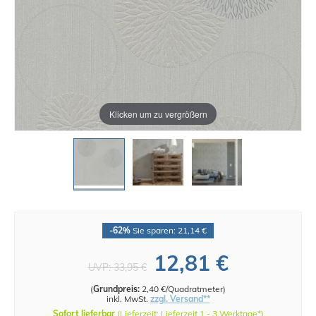
Klicken um zu vergrößern
-62%
Sie sparen: 21,14 €
12,81 €
UVP:
33,95 €
(
Grundpreis:
2,40 €/Quadratmeter
)
inkl. MwSt.
zzgl. Versand**
Sofort lieferbar
(Lieferzeit: Lieferzeit 1 - 3 Werktage*)