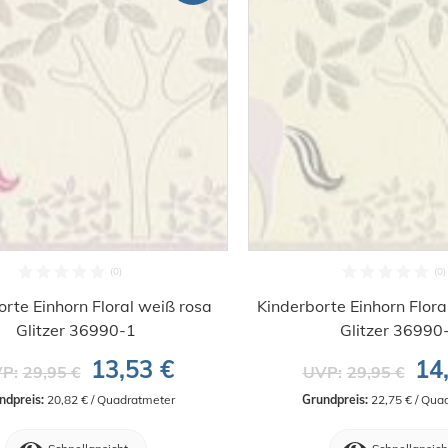
orte Einhorn Floral weiß rosa
Kinderborte Einhorn Floral
Glitzer 36990-1
Glitzer 36990
13,53 €
14
P:
29,95 €
UVP:
29,95 €
ndpreis:
 20,82 € / Quadratmeter
Grundpreis:
 22,75 € / Qua