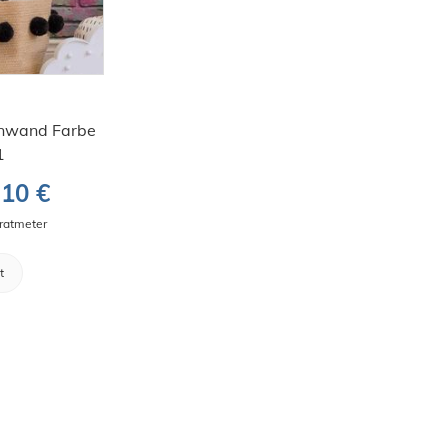
einwand Farbe
1
,10 €
dratmeter
t