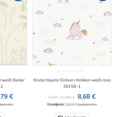
 weiß flieder
Kindertapete Einhorn Wolken weiß rosa
-2
36158-1
,79 €
8,68 €
UVP:
17,95 €
dratmeter
Grundpreis:
 1,63 € / Quadratmeter