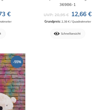
36986-1
73 €
12,66 €
UVP:
20,95 €
dratmeter
Grundpreis:
 2,38 € / Quadratmeter
t
Schnellansicht
-55%