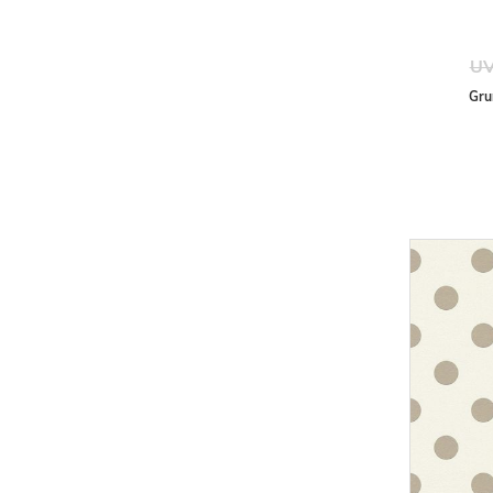
UV
Gru