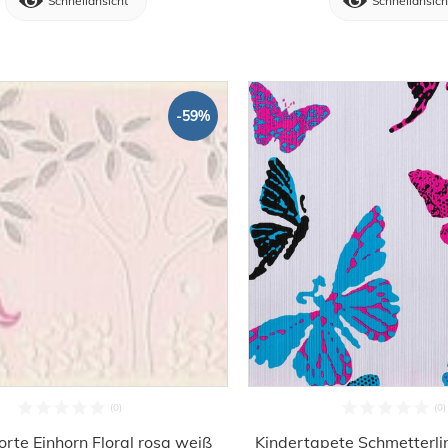
Schnellansicht
Schnellansich
-59%
orte Einhorn Floral rosa weiß
Kindertapete Schmetterli