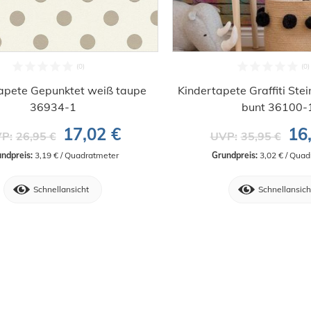
apete Gepunktet weiß taupe
Kindertapete Graffiti St
36934-1
bunt 36100-
17,02 €
16
P:
26,95 €
UVP:
35,95 €
ndpreis:
 3,19 € / Quadratmeter
Grundpreis:
 3,02 € / Qua
Schnellansicht
Schnellansich