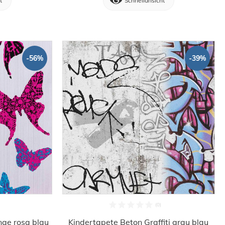
t
Schnellansicht
-56%
-39%
nge rosa blau
Kindertapete Beton Graffiti grau blau