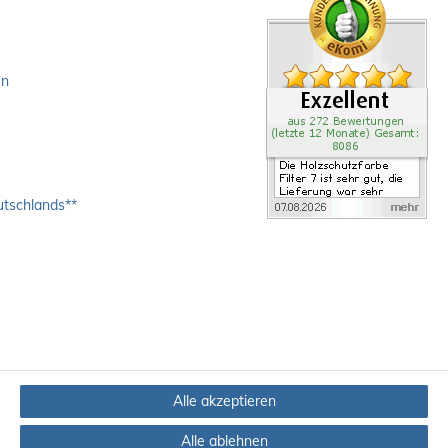
en
utschlands**
Alle akzeptieren
Alle ablehnen