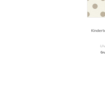
Kindert
UV
Gru