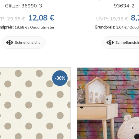
Glitzer 36990-3
93634-2
12,08 €
8,
P:
29,95 €
UVP:
19,95 €
ndpreis:
 18,58 € / Quadratmeter
Grundpreis:
 1,64 € / Qua
Schnellansicht
Schnellansich
-36%