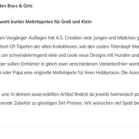
ten Boys & Girls
wahl bunter Motivtapeten für Groß und Klein
en Vorgänger-Auflagen hat A.S. Creation viele Jungen und Mädchen gl
Best-Of-Tapeten der alten Kollektionen, wie den coolen Totenkopf-Ma
 um schwindelerregend viele und coole neue Designs mit Hunden und 
uper süßen Einhörner in gleich zwei verschiedenen Varianten!Hier werde
oder Papa eine originelle Motivtapete für ihren Hobbyraum. Die Auswa
n uns: In deinem auserwählten Artikel findest du jeweils harmonisch 
sende Zubehör zu günstigen Set-Preisen. Wir wünschen viel Spaß bei