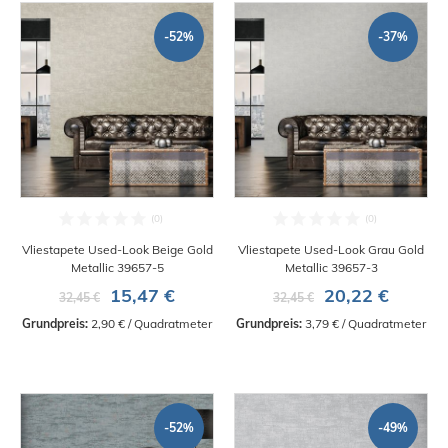
-52%
-37%
Vliestapete Used-Look Beige Gold
Vliestapete Used-Look Grau Gold
Metallic 39657-5
Metallic 39657-3
15,47 €
20,22 €
32,45 €
32,45 €
Grundpreis:
 2,90 € / Quadratmeter
Grundpreis:
 3,79 € / Quadratmeter
-52%
-49%