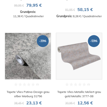
79,95 €
99,95 €
58,15 €
81,95 €
Grundpreis:
 11,36 € / Quadratmeter
Grundpreis:
 8,26 € / Quadratmeter
-39%
-59%
Tapete Vlies Patina-Design grau
Tapete Vlies Metallic Meliert grau
silber Marburg 31756
gold Metallic 3777-08
23,13 €
12,56 €
38,45 €
30,95 €