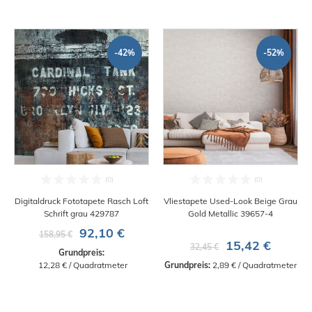
-42%
-52%
Digitaldruck Fototapete Rasch Loft
Vliestapete Used-Look Beige Grau
Schrift grau 429787
Gold Metallic 39657-4
92,10 €
158,95 €
15,42 €
32,45 €
Grundpreis:
 12,28 € / Quadratmeter
Grundpreis:
 2,89 € / Quadratmeter