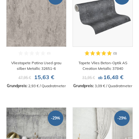
Vliestapete Patina Used grau
Tapete Vlies Beton-Optik AS
silber Metallic 32651-6
Creation Metallic 37840
15,63 €
16,48 €
47,95 €
31,95 €
ab
Grundpreis:
 2,93 € / Quadratmeter
Grundpreis:
 3,09 € / Quadratmeter
-29%
-29%