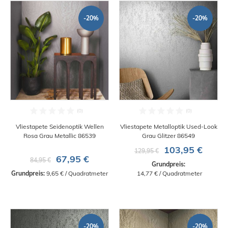
-20%
-20%
Vliestapete Seidenoptik Wellen
Vliestapete Metalloptik Used-Look
Rosa Grau Metallic 86539
Grau Glitzer 86549
103,95 €
129,95 €
67,95 €
84,95 €
Grundpreis:
Grundpreis:
 9,65 € / Quadratmeter
 14,77 € / Quadratmeter
-20%
-20%