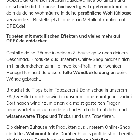
Stöbere durch unser sorgsam ausgewähltes Sortiment und
entscheide dich für unser
hochwertiges Tapetenmaterial
, mit
dem du deine Wohnräume in deine
persönliche Wohlfühloase
verwandelst. Bestelle jetzt Tapeten in Metalloptik online auf
OREX.de!
Tapeten mit metallischen Effekten und vieles mehr auf
OREX.de entdecken
Gestalte deine Räume in deinem Zuhause ganz nach deinem
Geschmack. Produkte aus unserem Online-Shop machen dich
im Handumdrehen zum Heimwerker-Profi. In nur wenigen
Handgriffen hast du unsere
tolle Wandbekleidung
an deine
Wände gebracht.
Brauchst du Tipps beim Tapezieren? Dann schau in unserem
FAQ & Hilfebereich
sowie bei unserem
Tapetenratgeber
vorbei.
Dort haben wir dir zum einen die meist gestellten Fragen
beantwortet und zum anderen findest du dort nützliche und
wissenswerte Tipps und Tricks
rund ums Tapezieren.
Gib deinem Zuhause mit Produkten aus unserem Online-Shop
ein
tolles Wohnambiente
. Darüber hinaus profitierst du bereits