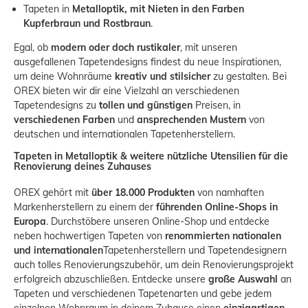
Tapeten in
Metalloptik, mit Nieten in den Farben
Kupferbraun und Rostbraun
.
Egal, ob
modern oder doch rustikaler
, mit unseren
ausgefallenen Tapetendesigns findest du neue Inspirationen,
um deine Wohnräume
kreativ und stilsicher
zu gestalten. Bei
OREX bieten wir dir eine Vielzahl an verschiedenen
Tapetendesigns
zu
tollen und günstigen
Preisen, in
verschiedenen Farben
und
ansprechenden Mustern
von
deutschen und internationalen Tapetenherstellern.
Tapeten in Metalloptik & weitere nützliche Utensilien für die
Renovierung deines Zuhauses
OREX gehört mit
über 18.000 Produkten
von namhaften
Markenherstellern zu einem der
führenden Online-Shops in
Europa
. Durchstöbere unseren Online-Shop und entdecke
neben hochwertigen Tapeten von
renommierten nationalen
und internationalen
Tapetenherstellern
und
Tapetendesignern
auch tolles Renovierungszubehör, um dein Renovierungsprojekt
erfolgreich abzuschließen. Entdecke unsere
große Auswahl
an
Tapeten und verschiedenen Tapetenarten und gebe jedem