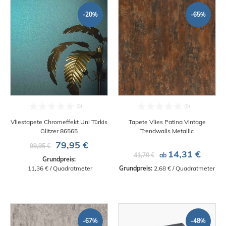
-20%
-65%
Vliestapete Chromeffekt Uni Türkis
Tapete Vlies Patina Vintage
Glitzer 86565
Trendwalls Metallic
79,95 €
99,95 €
14,31 €
41,70 €
ab
Grundpreis:
 11,36 € / Quadratmeter
Grundpreis:
 2,68 € / Quadratmeter
-67%
-48%