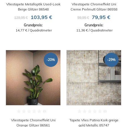
Vliestapete Metalloptik Used-Look
Vliestapete Chromeffekt Uni
Beige Glitzer 86548
Creme Perlmutt Glitzer 86558
103,95 €
79,95 €
129,95 €
99,95 €
Grundpreis:
Grundpreis:
 14,77 € / Quadratmeter
 11,36 € / Quadratmeter
-20%
-29%
Vliestapete Chromeffekt Uni
Tapete Vlies Patina Kork greige
Orange Glitzer 86561
gold Metallic 85747