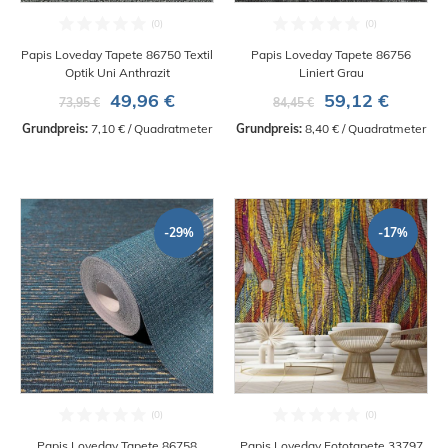
Papis Loveday Tapete 86750 Textil
Papis Loveday Tapete 86756
Optik Uni Anthrazit
Liniert Grau
49,96 €
59,12 €
73,95 €
84,45 €
Grundpreis:
 7,10 € / Quadratmeter
Grundpreis:
 8,40 € / Quadratmeter
-29%
-17%
Papis Loveday Tapete 86758
Papis Loveday Fototapete 33797