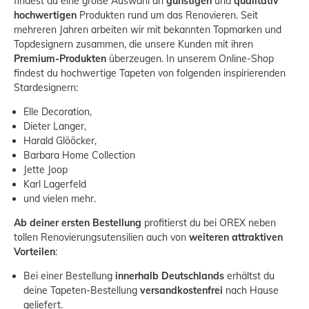
findest du eine große Auswahl an
günstigen
und
qualitativ
hochwertigen
Produkten rund um das Renovieren. Seit
mehreren Jahren arbeiten wir mit bekannten
Topmarken
und
Topdesignern
zusammen, die unsere Kunden mit ihren
Premium-Produkten
überzeugen. In unserem Online-Shop
findest du hochwertige Tapeten von folgenden inspirierenden
Stardesignern:
Elle Decoration,
Dieter Langer
,
Harald Glööcker
,
Barbara Home Collection
Jette Joop
Karl Lagerfeld
und vielen mehr.
Ab deiner ersten Bestellung
profitierst du bei OREX neben
tollen Renovierungsutensilien auch von
weiteren attraktiven
Vorteilen
:
Bei einer Bestellung
innerhalb Deutschlands
erhältst du
deine Tapeten-Bestellung
versandkostenfrei
nach Hause
geliefert.