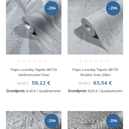
-29%
-29%
Papis Loveday Tapete 86719
Papis Loveday Tapete 86735
Wellenmuster Grau
Struktur Grau Silber
59,12 €
63,54 €
84,45 €
89,95 €
Grundpreis:
 8,40 € / Quadratmeter
Grundpreis:
 9,03 € / Quadratmeter
-29%
-29%