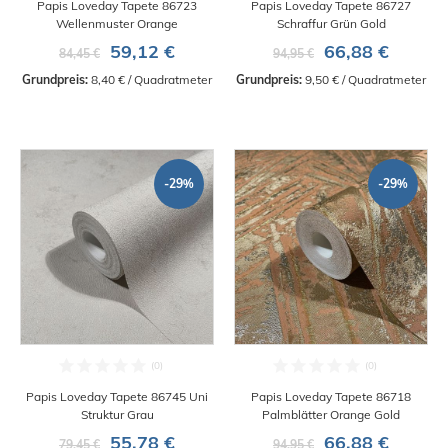
Papis Loveday Tapete 86723
Papis Loveday Tapete 86727
Wellenmuster Orange
Schraffur Grün Gold
59,12 €
66,88 €
84,45 €
94,95 €
Grundpreis:
 8,40 € / Quadratmeter
Grundpreis:
 9,50 € / Quadratmeter
-29%
-29%
Papis Loveday Tapete 86745 Uni
Papis Loveday Tapete 86718
Struktur Grau
Palmblätter Orange Gold
55,78 €
66,88 €
79,45 €
94,95 €