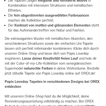
Die Tapeten zeigen
elegante und raffinierte Motive
in
Kombination mit intensiven Strukturen und metallischen
Effekten.
Die
fein abgestimmten ausgewählten Farbnuancen
machen die Kollektion perfekt.
Der
Kontrast von matten und glänzenden Elementen
steht
für das Aufeinandertreffen von Natur und Fashion.
Die extravaganten Muster mit metallischen Akzenten, den
verschiedenen Strukturen sowie der einfachen Uni-Tapete
lassen sich perfekt miteinander kombinieren. Klicke dich durch
unseren Online-Shop und lasse dich von Papis Loveday
inspirieren.
Lasse deiner Kreativität freien Lauf
und hole dir
mit der Color-of-my-Life-Kollektion vom senegalesischen
Supermodel
naturechte Farben
in deine Wohnräume. Bestelle
jetzt stilvolle Tapete von Papis Loveday online auf OREX.de!
Papis Loveday Tapeten in verschiedenen Designs bei OREX
entdecken
Mit unserem Online-Shop hast du die Möglichkeit, deine
Renovierungsausrüstung vollständig zu machen. Bei OREX