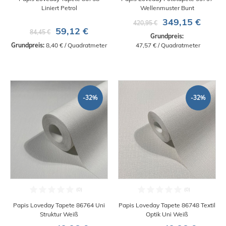
Liniert Petrol
Wellenmuster Bunt
349,15 €
420,95 €
59,12 €
84,45 €
Grundpreis:
Grundpreis:
 8,40 € / Quadratmeter
 47,57 € / Quadratmeter
-32%
-32%
Papis Loveday Tapete 86764 Uni
Papis Loveday Tapete 86748 Textil
Struktur Weiß
Optik Uni Weiß