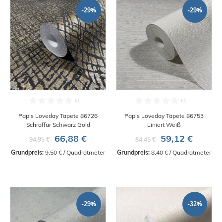
-29%
-29%
Papis Loveday Tapete 86726
Papis Loveday Tapete 86753
Schraffur Schwarz Gold
Liniert Weiß
66,88 €
59,12 €
94,95 €
84,45 €
Grundpreis:
 9,50 € / Quadratmeter
Grundpreis:
 8,40 € / Quadratmeter
-29%
-32%