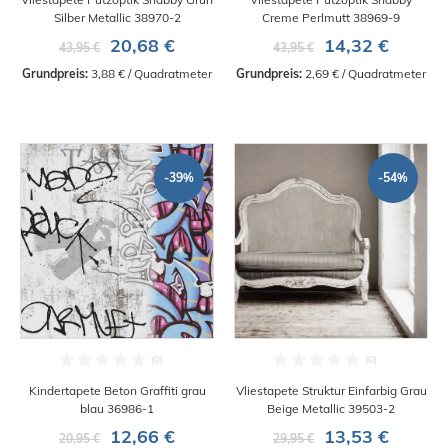
Silber Metallic 38970-2
Creme Perlmutt 38969-9
20,68 €
14,32 €
43,95 €
43,95 €
Grundpreis:
 3,88 € / Quadratmeter
Grundpreis:
 2,69 € / Quadratmeter
-39%
-54%
Kindertapete Beton Graffiti grau
Vliestapete Struktur Einfarbig Grau
blau 36986-1
Beige Metallic 39503-2
12,66 €
13,53 €
20,95 €
29,95 €