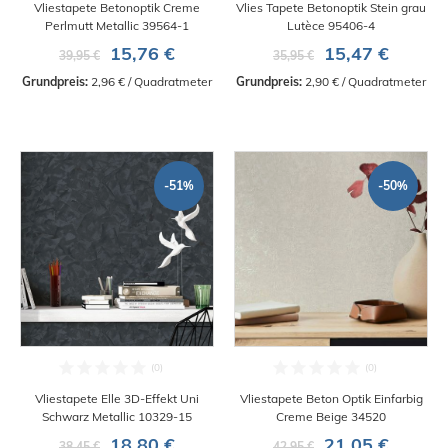
Vliestapete Betonoptik Creme
Vlies Tapete Betonoptik Stein grau
Perlmutt Metallic 39564-1
Lutèce 95406-4
15,76 €
15,47 €
39,95 €
35,95 €
Grundpreis:
 2,96 € / Quadratmeter
Grundpreis:
 2,90 € / Quadratmeter
-51%
-50%
Vliestapete Elle 3D-Effekt Uni
Vliestapete Beton Optik Einfarbig
Schwarz Metallic 10329-15
Creme Beige 34520
18,80 €
21,05 €
38,45 €
42,95 €