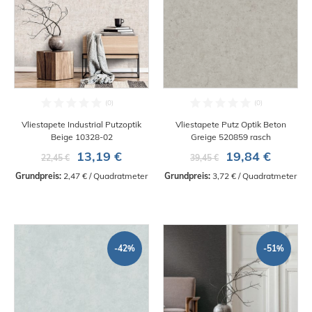
Vliestapete Industrial Putzoptik
Vliestapete Putz Optik Beton
Beige 10328-02
Greige 520859 rasch
13,19 €
19,84 €
22,45 €
39,45 €
Grundpreis:
 2,47 € / Quadratmeter
Grundpreis:
 3,72 € / Quadratmeter
-42%
-51%