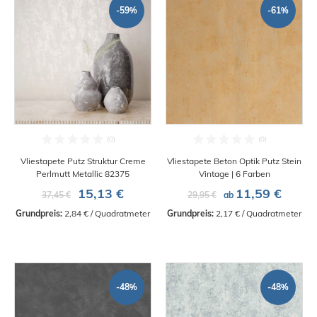
-59%
-61%
Vliestapete Putz Struktur Creme
Vliestapete Beton Optik Putz Stein
Perlmutt Metallic 82375
Vintage | 6 Farben
15,13 €
11,59 €
37,45 €
29,95 €
ab
Grundpreis:
 2,84 € / Quadratmeter
Grundpreis:
 2,17 € / Quadratmeter
-48%
-48%