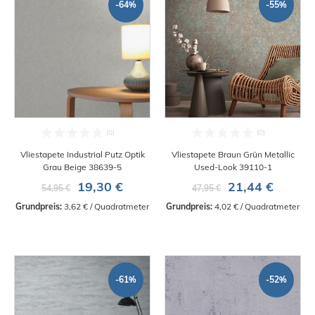
-64%
-55%
Vliestapete Industrial Putz Optik
Vliestapete Braun Grün Metallic
Grau Beige 38639-5
Used-Look 39110-1
19,30 €
21,44 €
54,95 €
47,95 €
Grundpreis:
 3,62 € / Quadratmeter
Grundpreis:
 4,02 € / Quadratmeter
-61%
-52%