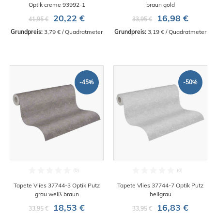
Optik creme 93992-1
braun gold
20,22 €
16,98 €
41,95 €
33,95 €
Grundpreis:
 3,79 € / Quadratmeter
Grundpreis:
 3,19 € / Quadratmeter
-45%
-50%
Tapete Vlies 37744-3 Optik Putz
Tapete Vlies 37744-7 Optik Putz
grau weiß braun
hellgrau
18,53 €
16,83 €
33,95 €
33,95 €