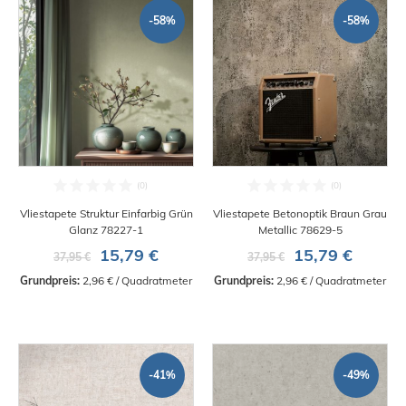
-58%
-58%
Vliestapete Struktur Einfarbig Grün
Vliestapete Betonoptik Braun Grau
Glanz 78227-1
Metallic 78629-5
15,79 €
15,79 €
37,95 €
37,95 €
Grundpreis:
 2,96 € / Quadratmeter
Grundpreis:
 2,96 € / Quadratmeter
-41%
-49%