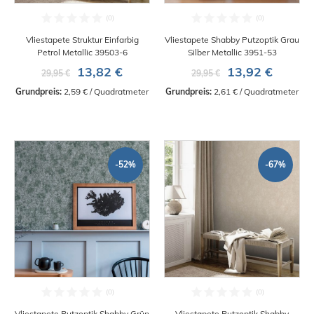
Vliestapete Struktur Einfarbig
Vliestapete Shabby Putzoptik Grau
Petrol Metallic 39503-6
Silber Metallic 3951-53
13,82 €
13,92 €
29,95 €
29,95 €
Grundpreis:
 2,59 € / Quadratmeter
Grundpreis:
 2,61 € / Quadratmeter
-52%
-67%
Vliestapete Putzoptik Shabby Grün
Vliestapete Putzoptik Shabby