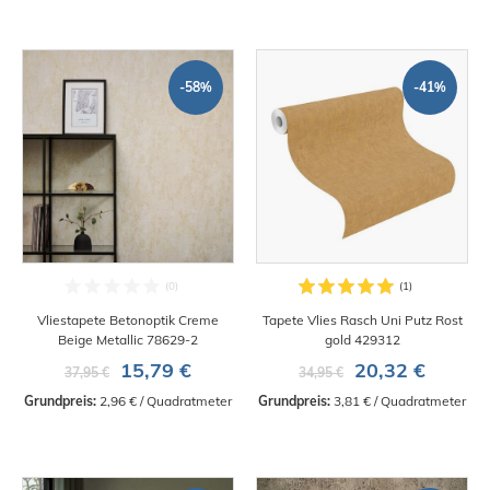
-58%
-41%
Vliestapete Betonoptik Creme
Tapete Vlies Rasch Uni Putz Rost
Beige Metallic 78629-2
gold 429312
15,79 €
20,32 €
37,95 €
34,95 €
Grundpreis:
 2,96 € / Quadratmeter
Grundpreis:
 3,81 € / Quadratmeter