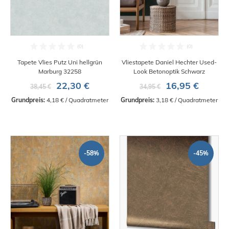
Tapete Vlies Putz Uni hellgrün
Vliestapete Daniel Hechter Used-
Marburg 32258
Look Betonoptik Schwarz
22,30 €
16,95 €
38,45 €
34,95 €
Grundpreis:
 4,18 € / Quadratmeter
Grundpreis:
 3,18 € / Quadratmeter
-58%
-45%