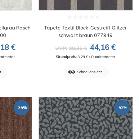
ellgrau Rasch
Tapete Textil Block-Gestreift Glitzer
400
schwarz braun 077949
,18 €
44,16 €
UVP:
88,35 €
dratmeter
Grundpreis:
 8,29 € / Quadratmeter
t
Schnellansicht
-35%
-52%