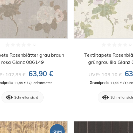
pete Rosenblätter grau braun
Textiltapete Rosenblä
rosa Glanz 086149
grüngrau lila Glanz
63,90 €
63
P:
102,85 €
UVP:
103,10 €
ndpreis:
 11,99 € / Quadratmeter
Grundpreis:
 11,99 € / Qua
Schnellansicht
Schnellansich
-36%