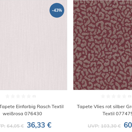
-43%
Tapete Einfarbig Rasch Textil
Tapete Vlies rot silber G
weißrosa 076430
Textil 07747
36,33 €
60
P:
64,05 €
UVP:
103,30 €