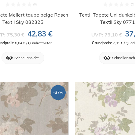
pete Meliert taupe beige Rasch
Textil Tapete Uni dunke
Textil Sky 082325
Textil Sky 077
42,83 €
37
P:
75,30 €
UVP:
79,10 €
ndpreis:
 8,04 € / Quadratmeter
Grundpreis:
 7,01 € / Qua
Schnellansicht
Schnellansich
-37%