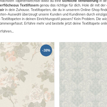
nächsten Tapetenwechsel willst du eine
sichtliche Veränderung
in de
erfläche
aus Textilfasern
genau das richtige für dich. Hole dir mit de
air
in dein Zuhause. Textiltapeten, die du in unserem Online-Shop find
eten-Auswahl überzeugt unsere Kunden und Kundinnen durch einzigar
b Textiltapeten in deinen Einrichtungsstil passen? Kein Problem. Die w
sammengefasst. Erfahre mehr und bestelle jetzt deine Textiltapete onli
rfahren...
-38%