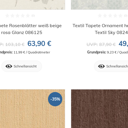
pete Rosenblätter weiß beige
Textil Tapete Ornament h
rosa Glanz 086125
Textil Sky 082
63,90 €
49
P:
103,10 €
UVP:
87,90 €
ndpreis:
 11,99 € / Quadratmeter
Grundpreis:
 9,23 € / Qua
Schnellansicht
Schnellansich
-35%