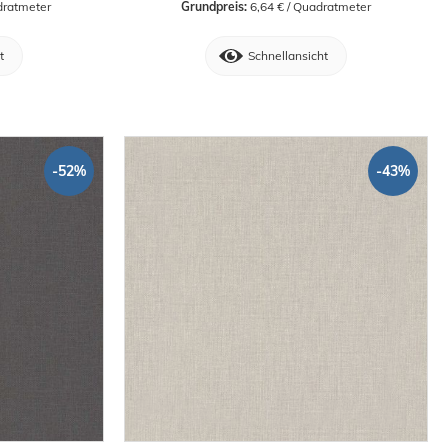
dratmeter
Grundpreis:
 6,64 € / Quadratmeter
t
Schnellansicht
-52%
-43%