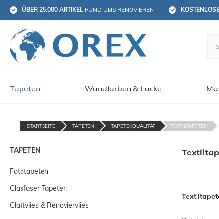
ÜBER 25.000 ARTIKEL
 RUND UMS RENOVIEREN
KOSTENLOS
Tapeten
Wandfarben & Lacke
Mal
STARTSEITE
TAPETEN
TAPETENQUALITÄT
TEXTILTAPETEN
TAPETEN
Textilta
Fototapeten
Glasfaser Tapeten
Textiltapet
Glattvlies & Renoviervlies