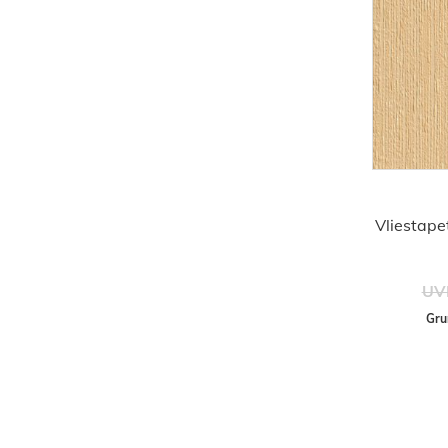
Vliestape
UV
Gru