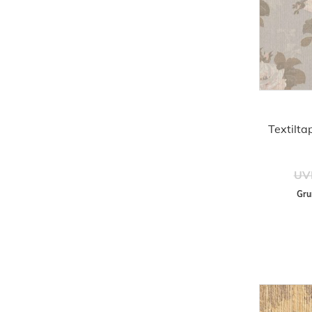
Textilta
UV
Gru