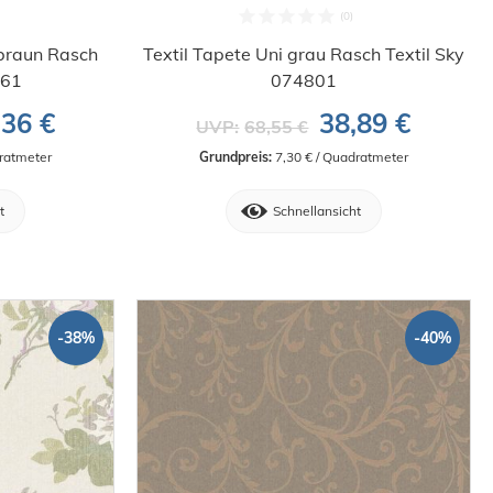
lbraun Rasch
Textil Tapete Uni grau Rasch Textil Sky
161
074801
,36 €
38,89 €
UVP:
68,55 €
dratmeter
Grundpreis:
 7,30 € / Quadratmeter
t
Schnellansicht
-38%
-40%