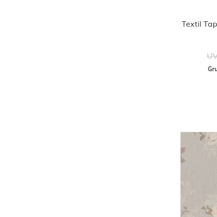
Textil Ta
UV
Gru