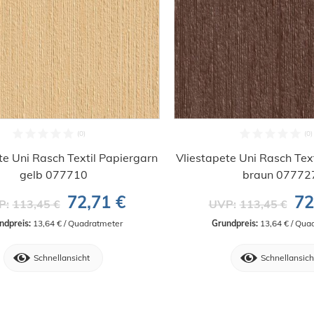
te Uni Rasch Textil Papiergarn
Vliestapete Uni Rasch Tex
gelb 077710
braun 07772
72,71 €
72
P:
113,45 €
UVP:
113,45 €
ndpreis:
 13,64 € / Quadratmeter
Grundpreis:
 13,64 € / Qua
Schnellansicht
Schnellansich