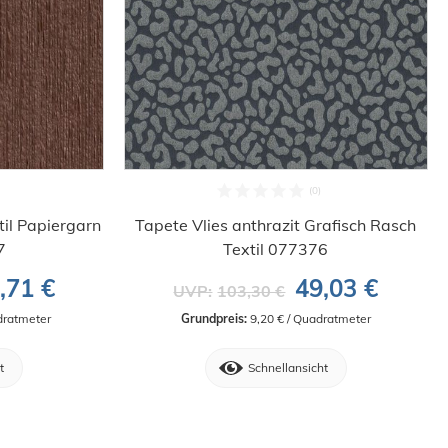
til Papiergarn
Tapete Vlies anthrazit Grafisch Rasch
7
Textil 077376
,71 €
49,03 €
UVP:
103,30 €
dratmeter
Grundpreis:
 9,20 € / Quadratmeter
t
Schnellansicht