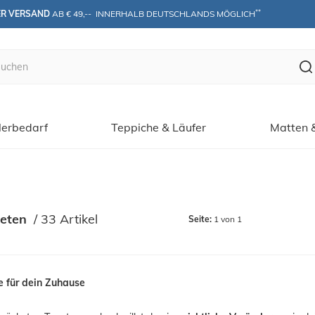
**
ER VERSAND
 AB € 49,--  INNERHALB DEUTSCHLANDS MÖGLICH
erbedarf
Teppiche & Läufer
Matten 
peten
 / 
33 Artikel
Seite:
1 von 1
e für dein Zuhause