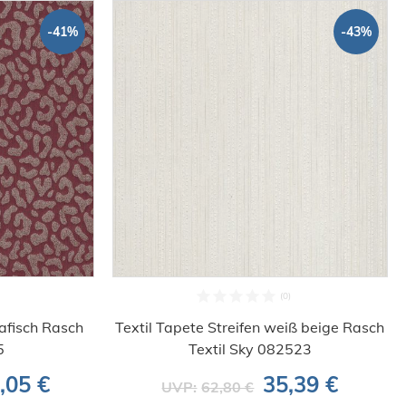
-41%
-43%
rafisch Rasch
Textil Tapete Streifen weiß beige Rasch
5
Textil Sky 082523
,05 €
35,39 €
UVP:
62,80 €