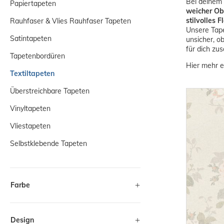
Bei deinem 
Papiertapeten
weicher Ob
stilvolles Fl
Rauhfaser & Vlies Rauhfaser Tapeten
Unsere Tap
Satintapeten
unsicher, o
für dich zu
Tapetenbordüren
Hier mehr e
Textiltapeten
Überstreichbare Tapeten
Vinyltapeten
Vliestapeten
Selbstklebende Tapeten
Farbe
Design