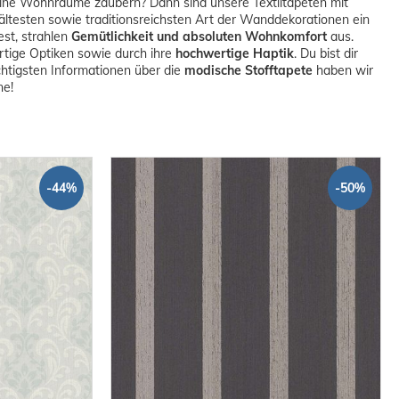
ine Wohnräume zaubern? Dann sind unsere Textiltapeten mit
r ältesten sowie traditionsreichsten Art der Wanddekorationen ein
est, strahlen
Gemütlichkeit und absoluten Wohnkomfort
aus.
tige Optiken sowie durch ihre
hochwertige Haptik
. Du bist dir
ichtigsten Informationen über die
modische Stofftapete
haben wir
ne!
-44%
-50%