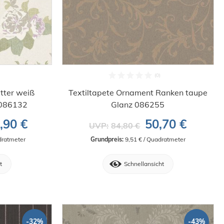
tter weiß
Textiltapete Ornament Ranken taupe
 086132
Glanz 086255
,90 €
50,70 €
UVP:
84,80 €
dratmeter
Grundpreis:
 9,51 € / Quadratmeter
t
Schnellansicht
-32%
-43%