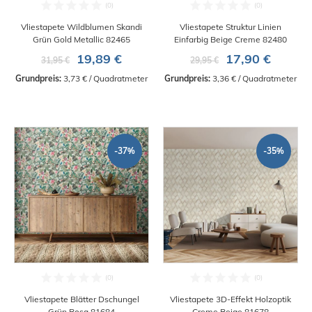
Vliestapete Wildblumen Skandi
Vliestapete Struktur Linien
Grün Gold Metallic 82465
Einfarbig Beige Creme 82480
19,89 €
17,90 €
31,95 €
29,95 €
Grundpreis:
 3,73 € / Quadratmeter
Grundpreis:
 3,36 € / Quadratmeter
-37%
-35%
Vliestapete Blätter Dschungel
Vliestapete 3D-Effekt Holzoptik
Grün Rosa 81684
Creme Beige 81678