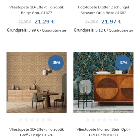
Vliestapete 3D-Effekt Holzoptik
Fototapete Blätter Dschungel
Beige Grau 81677
Schwarz Grün Rosa 81682
21,29 €
21,97 €
32,95 €
34,95 €
Grundpreis:
 3,99 € / Quadratmeter
Grundpreis:
 5,12 € / Quadratmeter
-35%
-37%
Vliestapete 3D-Effekt Holzoptik
Vliestapete Marmor Stein Optik
Grafik Beige 81676
Blau Gelb 81693