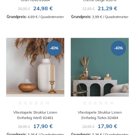
24,98 €
21,29 €
39,95 €
32,95 €
Grundpreis:
 4,69 € / Quadratmeter
Grundpreis:
 3,99 € / Quadratmeter
-40%
-40%
Vliestapete Struktur Linien
Vliestapete Struktur Linien
Einfarbig Weiß 82481
Einfarbig Türkis 82484
17,90 €
17,90 €
29,95 €
29,95 €
Grundpreis:
 3,36 € / Quadratmeter
Grundpreis:
 3,36 € / Quadratmeter