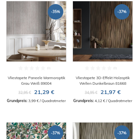
-35%
-37%
Vliestapete Paneele Marmoroptik
Vliestapete 3D-Effekt Holzoptik
Grau Weiß 89004
Wellen Dunkelbraun 81668
21,29 €
21,97 €
32,95 €
34,95 €
Grundpreis:
 3,99 € / Quadratmeter
Grundpreis:
 4,12 € / Quadratmeter
-37%
-37%