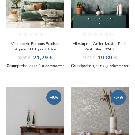
Vliestapete Bambus Exotisch
Vliestapete Wellen Muster Türkis
Aquarell Hellgrün 81674
Weiß Glanz 82478
21,29 €
19,89 €
32,95 €
31,95 €
Grundpreis:
 3,99 € / Quadratmeter
Grundpreis:
 3,73 € / Quadratmeter
-40%
-37%