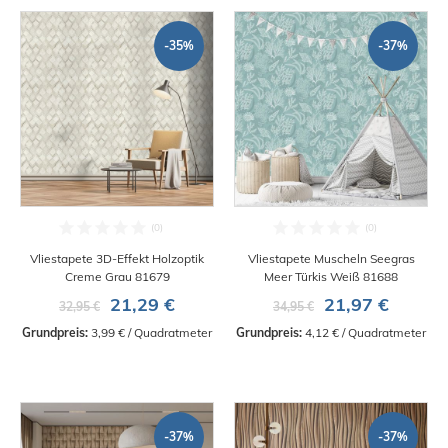
-35%
-37%
Vliestapete 3D-Effekt Holzoptik
Vliestapete Muscheln Seegras
Creme Grau 81679
Meer Türkis Weiß 81688
21,29 €
21,97 €
32,95 €
34,95 €
Grundpreis:
 3,99 € / Quadratmeter
Grundpreis:
 4,12 € / Quadratmeter
-37%
-37%