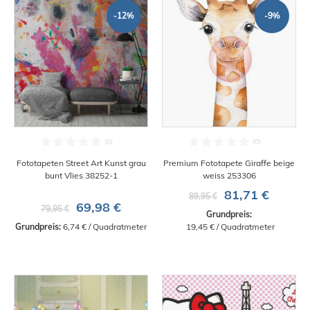
-12%
-9%
Fototapeten Street Art Kunst grau
Premium Fototapete Giraffe beige
bunt Vlies 38252-1
weiss 253306
81,71 €
89,95 €
69,98 €
79,95 €
Grundpreis:
Grundpreis:
 6,74 € / Quadratmeter
 19,45 € / Quadratmeter