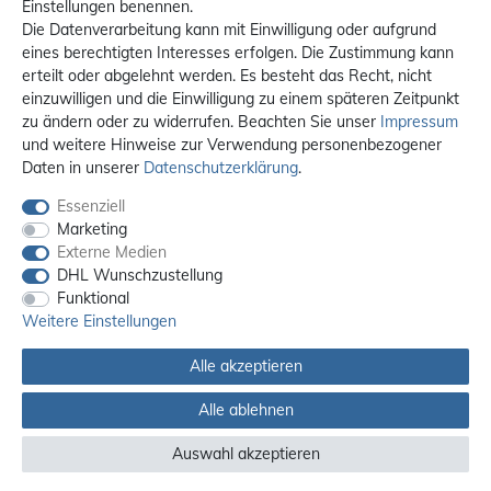
Einstellungen benennen.
Die Datenverarbeitung kann mit Einwilligung oder aufgrund
eines berechtigten Interesses erfolgen. Die Zustimmung kann
erteilt oder abgelehnt werden. Es besteht das Recht, nicht
einzuwilligen und die Einwilligung zu einem späteren Zeitpunkt
zu ändern oder zu widerrufen. Beachten Sie unser
Impressum
und weitere Hinweise zur Verwendung personenbezogener
Daten in unserer
Daten­schutz­erklärung
.
Essenziell
Marketing
Externe Medien
DHL Wunschzustellung
Funktional
Weitere Einstellungen
Alle akzeptieren
Alle Preise sind inkl. MwSt. / **Kostenloser Versand innerhalb Deutschlands.
Versandkosten in andere Länder finden Sie
hier
Alle ablehnen
© 2012 - 2026 orex.de / powered by
createyourtemplate
Auswahl akzeptieren