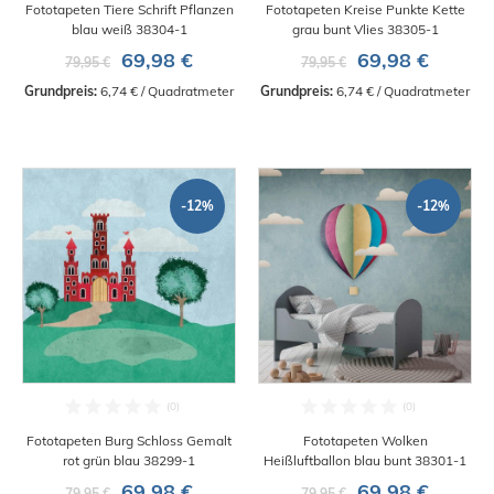
Fototapeten Tiere Schrift Pflanzen
Fototapeten Kreise Punkte Kette
blau weiß 38304-1
grau bunt Vlies 38305-1
69,98 €
69,98 €
79,95 €
79,95 €
Grundpreis:
 6,74 € / Quadratmeter
Grundpreis:
 6,74 € / Quadratmeter
-12%
-12%
Fototapeten Burg Schloss Gemalt
Fototapeten Wolken
rot grün blau 38299-1
Heißluftballon blau bunt 38301-1
69,98 €
69,98 €
79,95 €
79,95 €