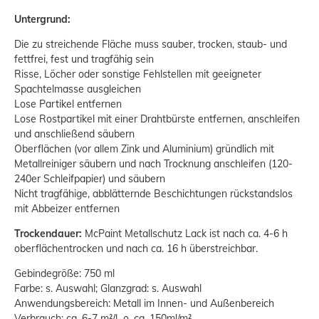
Untergrund:
Die zu streichende Fläche muss sauber, trocken, staub- und
fettfrei, fest und tragfähig sein
Risse, Löcher oder sonstige Fehlstellen mit geeigneter
Spachtelmasse ausgleichen
Lose Partikel entfernen
Lose Rostpartikel mit einer Drahtbürste entfernen, anschleifen
und anschließend säubern
Oberflächen (vor allem Zink und Aluminium) gründlich mit
Metallreiniger säubern und nach Trocknung anschleifen (120-
240er Schleifpapier) und säubern
Nicht tragfähige, abblätternde Beschichtungen rückstandslos
mit Abbeizer entfernen
Trockendauer:
McPaint Metallschutz Lack ist nach ca. 4-6 h
oberflächentrocken und nach ca. 16 h überstreichbar.
Gebindegröße: 750 ml
Farbe: s. Auswahl; Glanzgrad: s. Auswahl
Anwendungsbereich: Metall im Innen- und Außenbereich
Verbrauch: ca. 6-7 m²/l o. ca. 150ml/m²