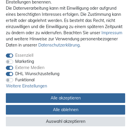
Einstellungen benennen.
Die Datenverarbeitung kann mit Einwilligung oder aufgrund
eines berechtigten Interesses erfolgen. Die Zustimmung kann
erteilt oder abgelehnt werden. Es besteht das Recht, nicht
einzuwilligen und die Einwilligung zu einem späteren Zeitpunkt
zu ändern oder zu widerrufen. Beachten Sie unser
Impressum
und weitere Hinweise zur Verwendung personenbezogener
Daten in unserer
Daten­schutz­erklärung
.
Essenziell
Marketing
Externe Medien
DHL Wunschzustellung
Funktional
Weitere Einstellungen
Alle akzeptieren
Alle ablehnen
Alle Preise sind inkl. MwSt. / **Kostenloser Versand innerhalb Deutschlands.
Versandkosten in andere Länder finden Sie
hier
Auswahl akzeptieren
© 2012 - 2026 orex.de / powered by
createyourtemplate