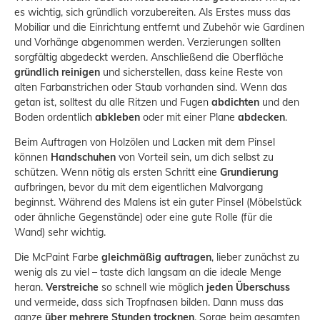
es wichtig, sich gründlich vorzubereiten. Als Erstes muss das
Mobiliar und die Einrichtung entfernt und Zubehör wie Gardinen
und Vorhänge abgenommen werden. Verzierungen sollten
sorgfältig abgedeckt werden. Anschließend die Oberfläche
gründlich reinigen
und sicherstellen, dass keine Reste von
alten Farbanstrichen oder Staub vorhanden sind. Wenn das
getan ist, solltest du alle Ritzen und Fugen
abdichten
und den
Boden ordentlich
abkleben
oder mit einer Plane
abdecken
.
Beim Auftragen von Holzölen und Lacken mit dem Pinsel
können
Handschuhen
von Vorteil sein, um dich selbst zu
schützen. Wenn nötig als ersten Schritt eine
Grundierung
aufbringen, bevor du mit dem eigentlichen Malvorgang
beginnst. Während des Malens ist ein guter Pinsel (Möbelstück
oder ähnliche Gegenstände) oder eine gute Rolle (für die
Wand) sehr wichtig.
Die McPaint Farbe
gleichmäßig auftragen
, lieber zunächst zu
wenig als zu viel – taste dich langsam an die ideale Menge
heran.
Verstreiche
so schnell wie möglich
jeden Überschuss
und vermeide, dass sich Tropfnasen bilden. Dann muss das
ganze
über mehrere Stunden trocknen
. Sorge beim gesamten