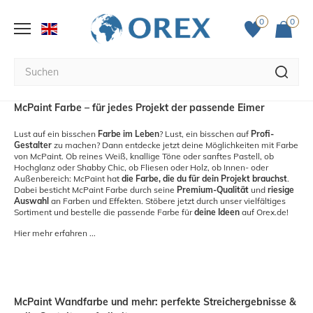
0
0
McPaint Farbe – für jedes Projekt der passende Eimer
Lust auf ein bisschen
Farbe im Leben
? Lust, ein bisschen auf
Profi-
Gestalter
zu machen? Dann entdecke jetzt deine Möglichkeiten mit Farbe
von McPaint. Ob reines Weiß, knallige Töne oder sanftes Pastell, ob
Hochglanz oder Shabby Chic, ob Fliesen oder Holz, ob Innen- oder
Außenbereich: McPaint hat
die Farbe, die du für dein Projekt brauchst
.
Dabei besticht McPaint Farbe durch seine
Premium-Qualität
und
riesige
Auswahl
an Farben und Effekten. Stöbere jetzt durch unser vielfältiges
Sortiment und bestelle die passende Farbe für
deine Ideen
auf Orex.de!
Hier mehr erfahren ...
McPaint Wandfarbe und mehr: perfekte Streichergebnisse &