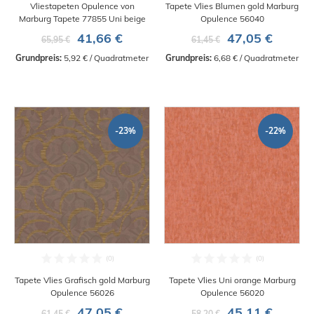
Vliestapeten Opulence von
Tapete Vlies Blumen gold Marburg
Marburg Tapete 77855 Uni beige
Opulence 56040
41,66 €
47,05 €
65,95 €
61,45 €
Grundpreis:
 5,92 € / Quadratmeter
Grundpreis:
 6,68 € / Quadratmeter
-23%
-22%
Tapete Vlies Grafisch gold Marburg
Tapete Vlies Uni orange Marburg
Opulence 56026
Opulence 56020
47,05 €
45,11 €
61,45 €
58,20 €