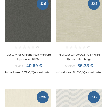
-43%
-32%
Tapete Vlies Uni anthrazit Marburg
Vliestapeten OPULENCE 77836
Opulence 56045
Querstreifen beige
40,69 €
36,38 €
71,45 €
53,95 €
Grundpreis:
 5,78 € / Quadratmeter
Grundpreis:
 5,17 € / Quadratmeter
-39%
-23%