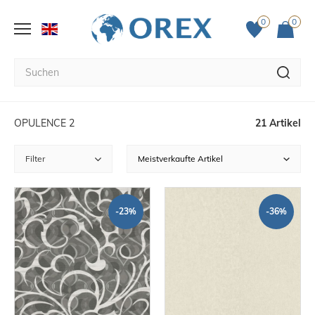
0
0
OPULENCE 2
21 Artikel
Filter
-23%
-36%