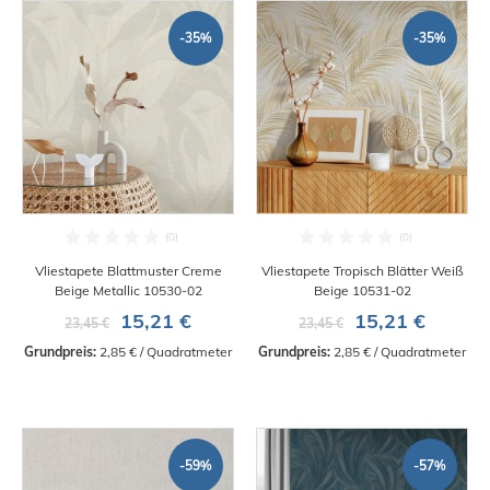
-35%
-35%
Vliestapete Blattmuster Creme
Vliestapete Tropisch Blätter Weiß
Beige Metallic 10530-02
Beige 10531-02
15,21 €
15,21 €
23,45 €
23,45 €
Grundpreis:
 2,85 € / Quadratmeter
Grundpreis:
 2,85 € / Quadratmeter
-59%
-57%