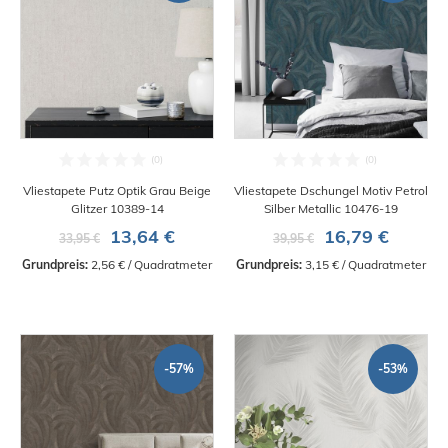
Vliestapete Putz Optik Grau Beige
Vliestapete Dschungel Motiv Petrol
Glitzer 10389-14
Silber Metallic 10476-19
13,64 €
16,79 €
33,95 €
39,95 €
Grundpreis:
 2,56 € / Quadratmeter
Grundpreis:
 3,15 € / Quadratmeter
-57%
-53%