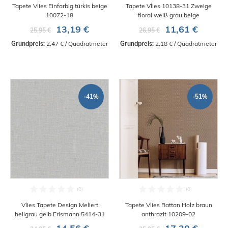
Tapete Vlies Einfarbig türkis beige
Tapete Vlies 10138-31 Zweige
10072-18
floral weiß grau beige
13,19 €
11,61 €
25,95 €
26,95 €
Grundpreis:
 2,47 € / Quadratmeter
Grundpreis:
 2,18 € / Quadratmeter
-41%
-51%
Vlies Tapete Design Meliert
Tapete Vlies Rattan Holz braun
hellgrau gelb Erismann 5414-31
anthrazit 10209-02