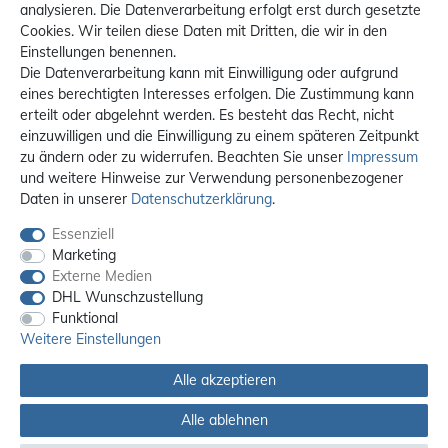
analysieren. Die Datenverarbeitung erfolgt erst durch gesetzte
Cookies. Wir teilen diese Daten mit Dritten, die wir in den
Einstellungen benennen.
Die Datenverarbeitung kann mit Einwilligung oder aufgrund
eines berechtigten Interesses erfolgen. Die Zustimmung kann
erteilt oder abgelehnt werden. Es besteht das Recht, nicht
einzuwilligen und die Einwilligung zu einem späteren Zeitpunkt
zu ändern oder zu widerrufen. Beachten Sie unser
Impressum
und weitere Hinweise zur Verwendung personenbezogener
Daten in unserer
Daten­schutz­erklärung
.
Essenziell
Marketing
Externe Medien
DHL Wunschzustellung
Funktional
Weitere Einstellungen
Alle akzeptieren
Alle Preise sind inkl. MwSt. / **Kostenloser Versand innerhalb Deutschlands.
Versandkosten in andere Länder finden Sie
hier
Alle ablehnen
© 2012 - 2026 orex.de / powered by
createyourtemplate