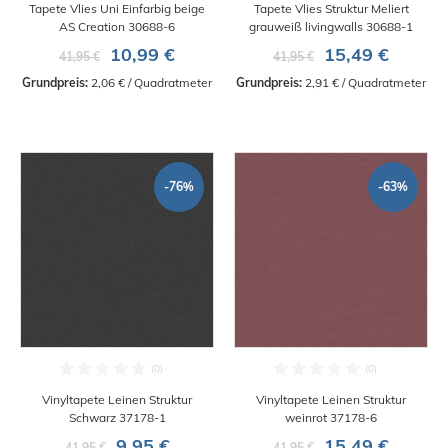
Tapete Vlies Uni Einfarbig beige
Tapete Vlies Struktur Meliert
AS Creation 30688-6
grauweiß livingwalls 30688-1
10,99 €
15,49 €
41,95 €
41,95 €
Grundpreis:
 2,06 € / Quadratmeter
Grundpreis:
 2,91 € / Quadratmeter
-76%
-63%
Vinyltapete Leinen Struktur
Vinyltapete Leinen Struktur
Schwarz 37178-1
weinrot 37178-6
9,95 €
15,49 €
41,95 €
41,95 €