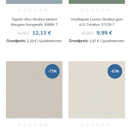
Tapete Vlies Struktur Meliert
Vinyltapete Leinen Struktur grün
blaugrau livingwalls 30688-7
A.S. Création 37178-7
12,13 €
9,99 €
41,95 €
41,95 €
Grundpreis:
 2,28 € / Quadratmeter
Grundpreis:
 1,87 € / Quadratmeter
-73%
-63%