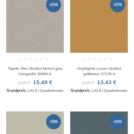
-63%
-67%
Tapete Vlies Struktur Meliert grau
Vinyltapete Leinen Struktur
livingwalls 30689-4
gelbbraun 37178-4
15,49 €
13,43 €
41,95 €
41,95 €
Grundpreis:
 2,91 € / Quadratmeter
Grundpreis:
 2,52 € / Quadratmeter
-59%
-63%