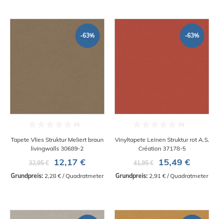
-63%
-63%
Tapete Vlies Struktur Meliert braun
Vinyltapete Leinen Struktur rot A.S.
livingwalls 30689-2
Création 37178-5
12,17 €
15,49 €
32,95 €
41,95 €
Grundpreis:
 2,28 € / Quadratmeter
Grundpreis:
 2,91 € / Quadratmeter