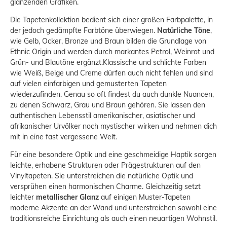
glänzenden Grafiken.
Die Tapetenkollektion bedient sich einer großen Farbpalette, in
der jedoch gedämpfte Farbtöne überwiegen.
Natürliche Töne
,
wie Gelb, Ocker, Bronze und Braun bilden die Grundlage von
Ethnic Origin und werden durch markantes Petrol, Weinrot und
Grün- und Blautöne ergänzt.Klassische und schlichte Farben
wie Weiß, Beige und Creme dürfen auch nicht fehlen und sind
auf vielen einfarbigen und gemusterten Tapeten
wiederzufinden. Genau so oft findest du auch dunkle Nuancen,
zu denen Schwarz, Grau und Braun gehören. Sie lassen den
authentischen Lebensstil amerikanischer, asiatischer und
afrikanischer Urvölker noch mystischer wirken und nehmen dich
mit in eine fast vergessene Welt.
Für eine besondere Optik und eine geschmeidige Haptik sorgen
leichte, erhabene Strukturen oder Prägestrukturen auf den
Vinyltapeten. Sie unterstreichen die natürliche Optik und
versprühen einen harmonischen Charme. Gleichzeitig setzt
leichter
metallischer Glanz
auf einigen Muster-Tapeten
moderne Akzente an der Wand und unterstreichen sowohl eine
traditionsreiche Einrichtung als auch einen neuartigen Wohnstil.