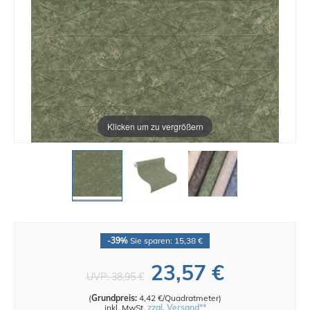
Klicken um zu vergrößern
-39%
Sie sparen: 15,38 €
23,57 €
UVP:
38,95 €
(
Grundpreis:
4,42 €/Quadratmeter
)
inkl. MwSt.
zzgl. Versand**