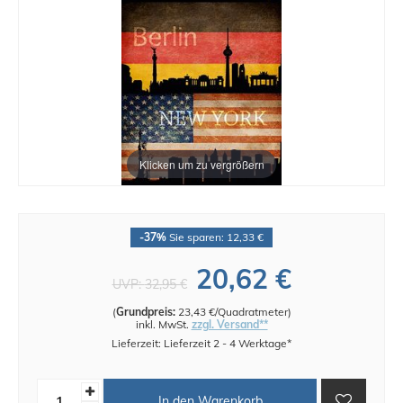
Klicken um zu vergrößern
-37%
Sie sparen: 12,33 €
20,62 €
UVP:
32,95 €
(
Grundpreis:
23,43 €/Quadratmeter
)
inkl. MwSt.
zzgl. Versand**
Lieferzeit: Lieferzeit 2 - 4 Werktage*
In den Warenkorb