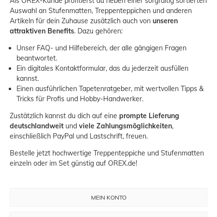
Als OREX-Kunde profitierst du neben einer sorgfältig sortierten
Auswahl an Stufenmatten, Treppenteppichen und anderen
Artikeln für dein Zuhause zusätzlich auch von
unseren
attraktiven Benefits
. Dazu gehören:
Unser
FAQ- und Hilfebereich
, der alle gängigen Fragen
beantwortet.
Ein
digitales Kontaktformular
, das du jederzeit ausfüllen
kannst.
Einen ausführlichen
Tapetenratgeber
, mit wertvollen Tipps &
Tricks für Profis und Hobby-Handwerker.
Zustätzlich kannst du dich auf eine
prompte Lieferung
deutschlandweit
und
viele Zahlungsmöglichkeiten
,
einschließlich PayPal und Lastschrift, freuen.
Bestelle jetzt hochwertige Treppenteppiche und Stufenmatten
einzeln oder im Set günstig auf OREX.de!
MEIN KONTO