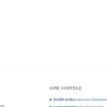
IHRE VORTEILE
25.000 Artikel
 rund ums Renovier
utz
kostengünstiger
 Musterversand 