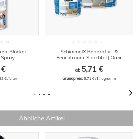
ken-Blocker
SchimmelX Reparatur- &
ß Spray
Feuchtraum-Spachtel | Orex
 €
5,71 €
ab
22 € / Liter
Grundpreis:
 5,71 € / Kilogramm
Ähnliche Artikel