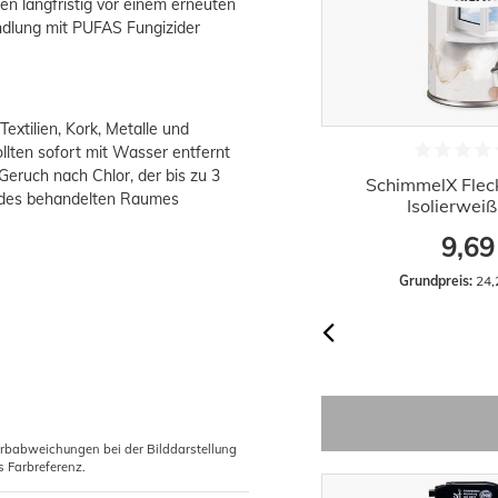
en langfristig vor einem erneuten
ndlung mit PUFAS Fungizider
Textilien, Kork, Metalle und
ollten sofort mit Wasser entfernt
Geruch nach Chlor, der bis zu 3
SchimmelX Ausbesserungsfarbe
SchimmelX Flec
n des behandelten Raumes
Weiß 250 ml Matt Deckend
Isolierwei
7,19 €
9,69
Grundpreis:
 28,76 € / Liter
Grundpreis:
 24,
arbabweichungen bei der Bilddarstellung
s Farbreferenz.