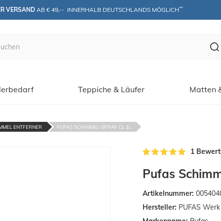
**
ER VERSAND
 AB € 49,--  INNERHALB DEUTSCHLANDS MÖGLICH
erbedarf
Teppiche & Läufer
Matten 
MMEL ENTFERNER
PUFAS SCHIMMEL-SPRAY CL 1L
1 Bewer
Pufas Schimm
Artikelnummer:
005404
Hersteller:
PUFAS Werk