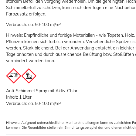
starkem Befall den Vorgang wiederholen. Um die gereinigten Fläch
Schimmelbefall zu schützen, kann nach drei Tagen eine Nachbeha
Farbzusatz erfolgen.
Verbrauch: ca. 50-100 ml/m²
Hinweis: Empfindliche und farbige Materialien - wie Tapeten, Holz, 
Pflanzen können sich farblich verändern. Versehentliche Spritzer s
werden. Stark bleichend. Bei der Anwendung entsteht ein leichter 
Schutzfarbe Wand und Decke
Tage anhalten und durch ausreichende Belüftung bzw. Stoßlüfte
lösemittelfrei SchimmelX 5L
vermindert werden kann.
33,99 €
Grundpreis:
 6,80 € / Liter
Anti-Schimmel Spray mit Aktiv-Chlor
Inhalt: 1 Liter
Verbrauch: ca. 50-100 ml/m²
Hinweis: Aufgrund unterschiedlicher Monitoreinstellungen kann es zu leichten F
kommen. Die Raumbilder stellen ein Einrichtungsbeispiel dar und dienen nicht al