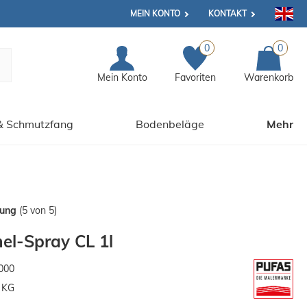
MEIN KONTO
KONTAKT
0
0
Mein Konto
Favoriten
Warenkorb
& Schmutzfang
Bodenbeläge
Mehr
tung
(5 von 5)
el-Spray CL 1l
000
 KG