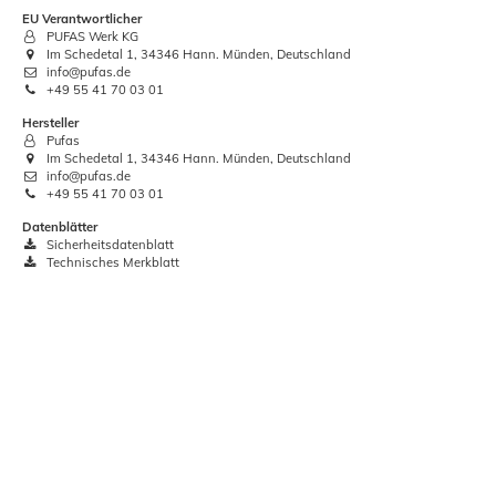
-2%
EU Verantwortlicher
PUFAS Werk KG
Im Schedetal 1, 34346 Hann. Münden, Deutschland
info@pufas.de
+49 55 41 70 03 01
Hersteller
Pufas
Im Schedetal 1, 34346 Hann. Münden, Deutschland
info@pufas.de
+49 55 41 70 03 01
Datenblätter
Sicherheitsdatenblatt
Technisches Merkblatt
Wepos Rostflecken Entferner Steine &
Fliesen 750 ml
10,59 €
UVP:
10,89 €
Grundpreis:
 10,59 € / Stück