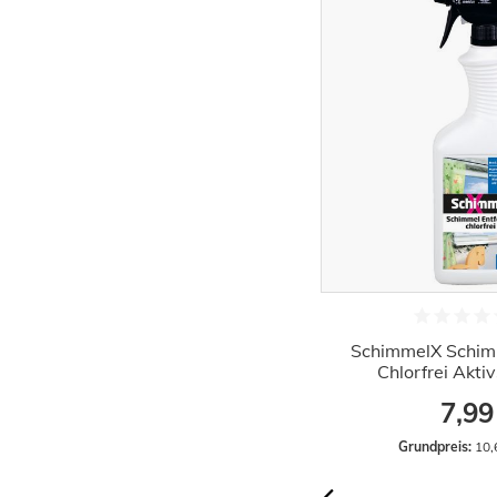
Wepos Grünbelag-Entferner
SchimmelX Schimm
gebrauchsfertig 750 ml
Chlorfrei Akti
7,75 €
7,99
Grundpreis:
 10,33 € / Liter
Grundpreis:
 10,