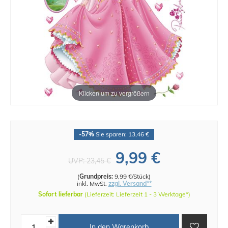
Klicken um zu vergrößern
-57%
Sie sparen: 13,46 €
9,99 €
UVP:
23,45 €
(
Grundpreis:
9,99 €/Stück
)
inkl. MwSt.
zzgl. Versand**
Sofort lieferbar
(Lieferzeit: Lieferzeit 1 - 3 Werktage*)
In den Warenkorb