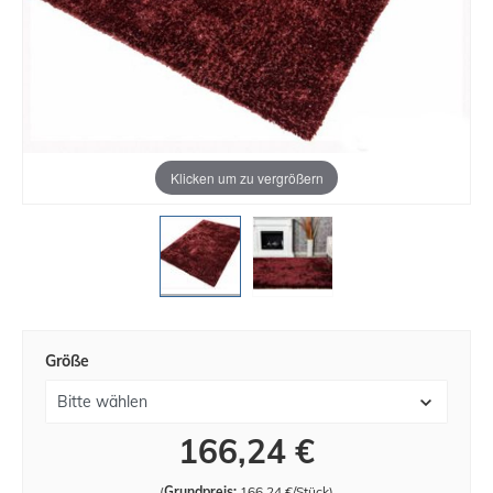
Klicken um zu vergrößern
Größe
166,24 €
(
Grundpreis:
166,24 €/Stück
)