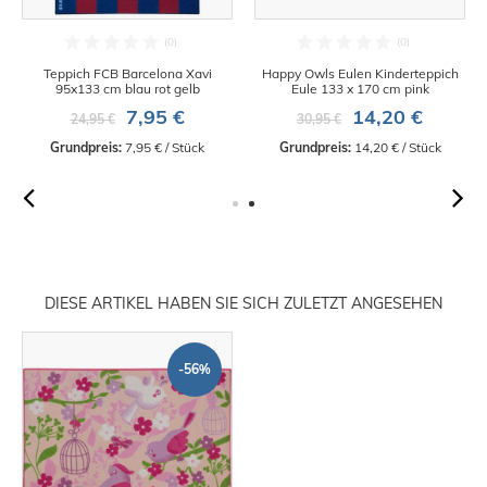
Teppich FCB Barcelona Xavi
Happy Owls Eulen Kinderteppich
95x133 cm blau rot gelb
Eule 133 x 170 cm pink
7,95 €
14,20 €
24,95 €
30,95 €
Grundpreis:
 7,95 € / Stück
Grundpreis:
 14,20 € / Stück
DIESE ARTIKEL HABEN SIE SICH ZULETZT ANGESEHEN
-56%