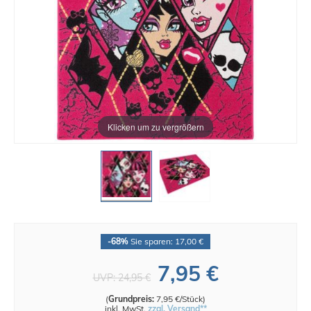
Klicken um zu vergrößern
-68%
Sie sparen: 17,00 €
7,95 €
UVP:
24,95 €
(
Grundpreis:
7,95 €/Stück
)
inkl. MwSt.
zzgl. Versand**