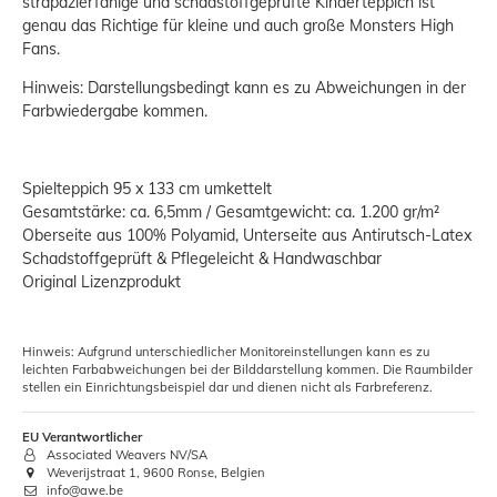
strapazierfähige und schadstoffgeprüfte Kinderteppich ist
genau das Richtige für kleine und auch große Monsters High
Fans.
Hinweis: Darstellungsbedingt kann es zu Abweichungen in der
Farbwiedergabe kommen.
Spielteppich 95 x 133 cm umkettelt
Gesamtstärke: ca. 6,5mm / Gesamtgewicht: ca. 1.200 gr/m²
Oberseite aus 100% Polyamid, Unterseite aus Antirutsch-Latex
Schadstoffgeprüft & Pflegeleicht & Handwaschbar
Original Lizenzprodukt
Hinweis: Aufgrund unterschiedlicher Monitoreinstellungen kann es zu
leichten Farbabweichungen bei der Bilddarstellung kommen. Die Raumbilder
stellen ein Einrichtungsbeispiel dar und dienen nicht als Farbreferenz.
EU Verantwortlicher
Associated Weavers NV/SA
Weverijstraat 1, 9600 Ronse, Belgien
info@awe.be