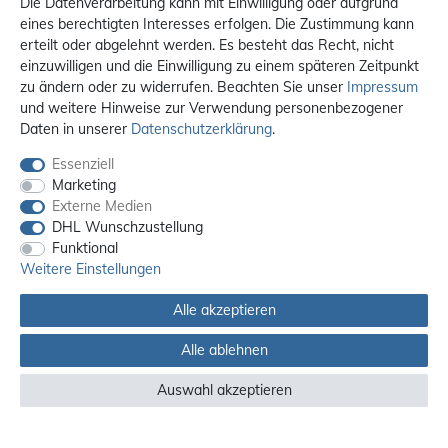
Die Datenverarbeitung kann mit Einwilligung oder aufgrund
eines berechtigten Interesses erfolgen. Die Zustimmung kann
erteilt oder abgelehnt werden. Es besteht das Recht, nicht
einzuwilligen und die Einwilligung zu einem späteren Zeitpunkt
zu ändern oder zu widerrufen. Beachten Sie unser
Impressum
und weitere Hinweise zur Verwendung personenbezogener
Daten in unserer
Daten­schutz­erklärung
.
Essenziell
Marketing
Externe Medien
DHL Wunschzustellung
Funktional
Weitere Einstellungen
Alle akzeptieren
Alle ablehnen
Alle Preise sind inkl. MwSt. / **Kostenloser Versand innerhalb Deutschlands.
Versandkosten in andere Länder finden Sie
hier
Auswahl akzeptieren
© 2012 - 2026 orex.de / powered by
createyourtemplate