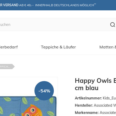
**
ER VERSAND
 AB € 49,--  INNERHALB DEUTSCHLANDS MÖGLICH
erbedarf
Teppiche & Läufer
Matten 
PICH...
Happy Owls Eu
cm blau
-54%
Artikelnummer:
Kids_Eu
Hersteller:
Associated 
Markenname:
Associat