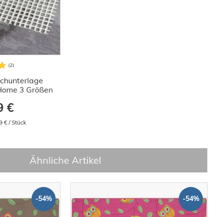
ichunterlage
Home 3 Größen
9 €
9 € / Stück
Ähnliche Artikel
-54%
-54%