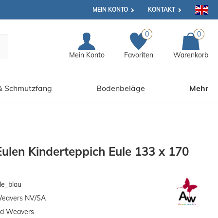
MEIN KONTO
KONTAKT
0
0
Mein Konto
Favoriten
Warenkorb
& Schmutzfang
Bodenbeläge
Mehr
len Kinderteppich Eule 133 x 170
le_blau
Weavers NV/SA
ed Weavers