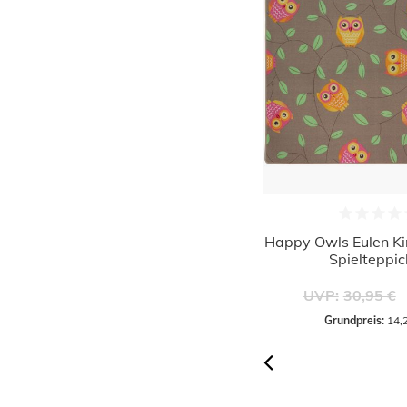
Kinderteppich Monsters High Skull
Happy Owls Eulen Ki
95x133 cm lila schwarz
Spielteppic
7,95 €
UVP:
24,95 €
UVP:
30,95 €
Grundpreis:
 7,95 € / Stück
Grundpreis:
 14,