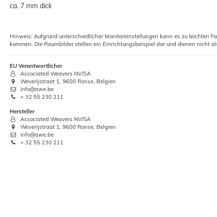
ca. 7 mm dick
Hinweis: Aufgrund unterschiedlicher Monitoreinstellungen kann es zu leichten F
kommen. Die Raumbilder stellen ein Einrichtungsbeispiel dar und dienen nicht al
EU Verantwortlicher
Associated Weavers NV/SA
Weverijstraat 1, 9600 Ronse, Belgien
info@awe.be
+ 32 55 230 211
Hersteller
Associated Weavers NV/SA
Weverijstraat 1, 9600 Ronse, Belgien
info@awe.be
+ 32 55 230 211
-54%