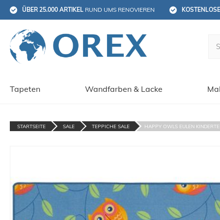
ÜBER 25.000 ARTIKEL
 RUND UMS RENOVIEREN
KOSTENLOS
Tapeten
Wandfarben & Lacke
Mal
STARTSEITE
SALE
TEPPICHE SALE
HAPPY OWLS EULEN KINDERTEP