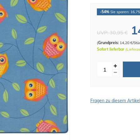
-54%
Sie sparen: 16,75
1
UVP:
30,95 €
(
Grundpreis:
14,20 €/Stü
Sofort lieferbar
(Lieferz
Fragen zu diesem Artike