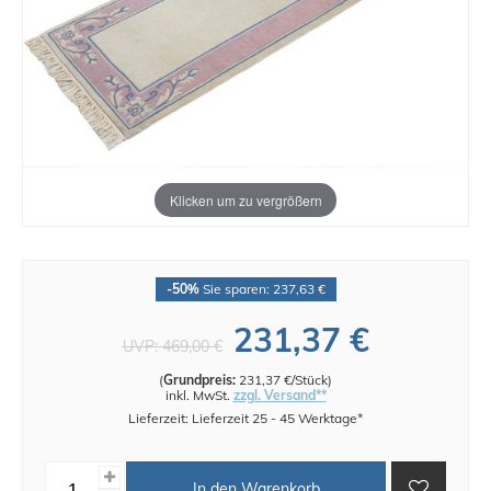
Klicken um zu vergrößern
-50%
Sie sparen: 237,63 €
231,37 €
UVP:
469,00 €
(
Grundpreis:
231,37 €/Stück
)
inkl. MwSt.
zzgl. Versand**
Lieferzeit: Lieferzeit 25 - 45 Werktage*
In den Warenkorb