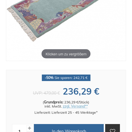
Klicken um zu vergrößern
-50%
Sie sparen: 242,71 €
236,29 €
UVP:
479,00 €
(
Grundpreis:
236,29 €/Stück
)
inkl. MwSt.
zzgl. Versand**
Lieferzeit: Lieferzeit 25 - 45 Werktage*
In den Warenkorb