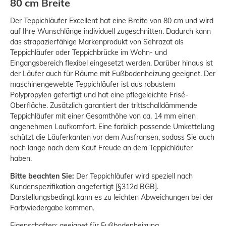
80 cm Breite
Der Teppichläufer Excellent hat eine Breite von 80 cm und wird
auf Ihre Wunschlänge individuell zugeschnitten. Dadurch kann
das strapazierfähige Markenprodukt von Sehrazat als
Teppichläufer oder Teppichbrücke im Wohn- und
Eingangsbereich flexibel eingesetzt werden. Darüber hinaus ist
der Läufer auch für Räume mit Fußbodenheizung geeignet. Der
maschinengewebte Teppichläufer ist aus robustem
Polypropylen gefertigt und hat eine pflegeleichte Frisé-
Oberfläche. Zusätzlich garantiert der trittschalldämmende
Teppichläufer mit einer Gesamthöhe von ca. 14 mm einen
angenehmen Laufkomfort. Eine farblich passende Umkettelung
schützt die Läuferkanten vor dem Ausfransen, sodass Sie auch
noch lange nach dem Kauf Freude an dem Teppichläufer
haben.
Bitte beachten Sie:
Der Teppichläufer wird speziell nach
Kundenspezifikation angefertigt [§312d BGB].
Darstellungsbedingt kann es zu leichten Abweichungen bei der
Farbwiedergabe kommen.
Eigenschaften: geeignet für Fußbodenheizung,