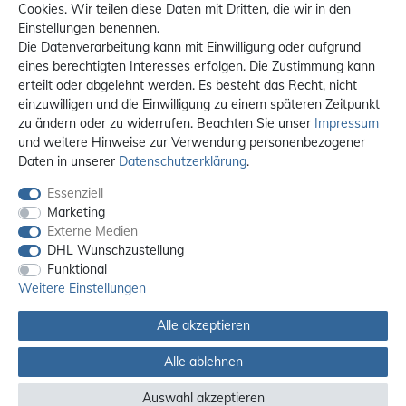
Cookies. Wir teilen diese Daten mit Dritten, die wir in den
Einstellungen benennen.
Die Datenverarbeitung kann mit Einwilligung oder aufgrund
eines berechtigten Interesses erfolgen. Die Zustimmung kann
erteilt oder abgelehnt werden. Es besteht das Recht, nicht
einzuwilligen und die Einwilligung zu einem späteren Zeitpunkt
zu ändern oder zu widerrufen. Beachten Sie unser
Impressum
und weitere Hinweise zur Verwendung personenbezogener
Daten in unserer
Daten­schutz­erklärung
.
Essenziell
Marketing
Externe Medien
DHL Wunschzustellung
Funktional
Weitere Einstellungen
Alle akzeptieren
Alle ablehnen
Alle Preise sind inkl. MwSt. / **Kostenloser Versand innerhalb Deutschlands.
Versandkosten in andere Länder finden Sie
hier
Auswahl akzeptieren
© 2012 - 2026 orex.de / powered by
createyourtemplate