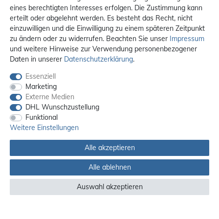
eines berechtigten Interesses erfolgen. Die Zustimmung kann
erteilt oder abgelehnt werden. Es besteht das Recht, nicht
einzuwilligen und die Einwilligung zu einem späteren Zeitpunkt
zu ändern oder zu widerrufen. Beachten Sie unser
Impressum
und weitere Hinweise zur Verwendung personenbezogener
Daten in unserer
Daten­schutz­erklärung
.
Essenziell
Marketing
Externe Medien
DHL Wunschzustellung
Funktional
Weitere Einstellungen
Alle akzeptieren
Alle ablehnen
Alle Preise sind inkl. MwSt. / **Kostenloser Versand innerhalb Deutschlands.
Versandkosten in andere Länder finden Sie
hier
Auswahl akzeptieren
© 2012 - 2026 orex.de / powered by
createyourtemplate