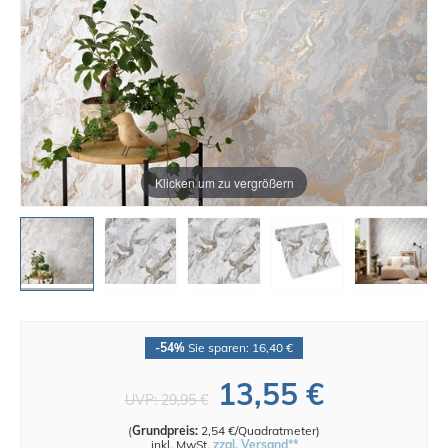
Klicken um zu vergrößern
-54%
Sie sparen: 16,40 €
13,55 €
UVP:
29,95 €
(
Grundpreis:
2,54 €/Quadratmeter
)
inkl. MwSt.
zzgl. Versand**