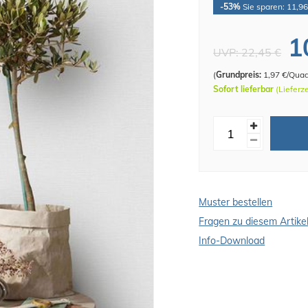
-53%
Sie sparen: 11,96
1
UVP:
22,45 €
(
Grundpreis:
1,97 €/Qua
Sofort lieferbar
(Lieferz
Muster bestellen
Fragen zu diesem Artike
Info-Download