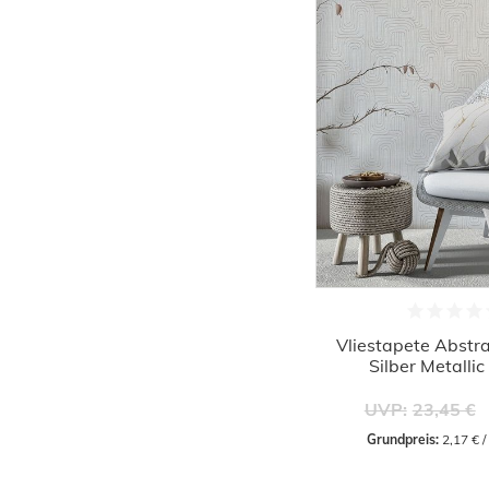
Vliestapete Abstra
Silber Metalli
UVP:
23,45 €
Grundpreis:
 2,17 € 