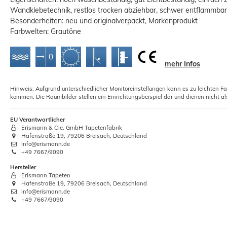
Wandklebetechnik, restlos trocken abziehbar, schwer entflammbar
Besonderheiten: neu und originalverpackt, Markenprodukt
Farbwelten: Grautöne
mehr Infos
5x Rollkleister Vliestapeten Instant
T
Hinweis: Aufgrund unterschiedlicher Monitoreinstellungen kann es zu leichten F
Kleister 1kg
kommen. Die Raumbilder stellen ein Einrichtungsbeispiel dar und dienen nicht al
12,01 €
EU Verantwortlicher
Erismann & Cie. GmbH Tapetenfabrik
Grundpreis:
 12,01 € / Kilogramm
Hafenstraße 19, 79206 Breisach, Deutschland
info@erismann.de
+49 7667/9090
Hersteller
Erismann Tapeten
Hafenstraße 19, 79206 Breisach, Deutschland
info@erismann.de
+49 7667/9090