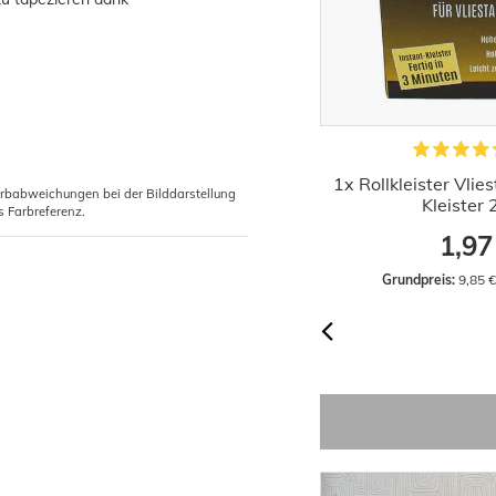
iefgrund Wilckens 10l Innen Aussen
1x Rollkleister Vlie
arbabweichungen bei der Bilddarstellung
Grundierung
Kleister
s Farbreferenz.
17,66 €
1,97
Grundpreis:
 1,77 € / Liter
Grundpreis:
 9,85 