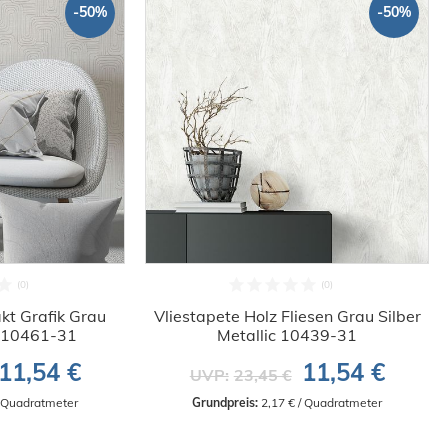
-50%
-50%
kt Grafik Grau
Vliestapete Holz Fliesen Grau Silber
c 10461-31
Metallic 10439-31
11,54 €
11,54 €
UVP:
23,45 €
/ Quadratmeter
Grundpreis:
 2,17 € / Quadratmeter