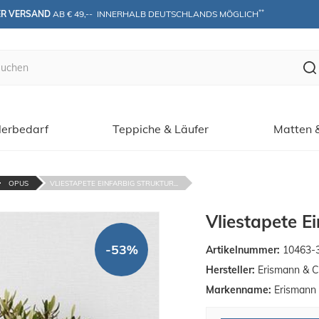
**
ER VERSAND
 AB € 49,--  INNERHALB DEUTSCHLANDS MÖGLICH
erbedarf
Teppiche & Läufer
Matten 
OPUS
VLIESTAPETE EINFARBIG STRUKTUR...
Vliestapete E
-53%
Artikelnummer:
10463-
Hersteller:
Erismann & C
Markenname:
Erismann