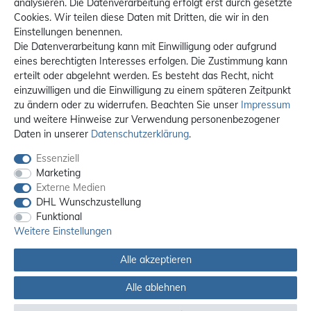
analysieren. Die Datenverarbeitung erfolgt erst durch gesetzte
Cookies. Wir teilen diese Daten mit Dritten, die wir in den
Einstellungen benennen.
Die Datenverarbeitung kann mit Einwilligung oder aufgrund
eines berechtigten Interesses erfolgen. Die Zustimmung kann
erteilt oder abgelehnt werden. Es besteht das Recht, nicht
einzuwilligen und die Einwilligung zu einem späteren Zeitpunkt
zu ändern oder zu widerrufen. Beachten Sie unser
Impressum
und weitere Hinweise zur Verwendung personenbezogener
Daten in unserer
Daten­schutz­erklärung
.
Essenziell
Marketing
Externe Medien
DHL Wunschzustellung
Funktional
Weitere Einstellungen
Alle akzeptieren
Alle Preise sind inkl. MwSt. / **Kostenloser Versand innerhalb Deutschlands.
Versandkosten in andere Länder finden Sie
hier
Alle ablehnen
© 2012 - 2026 orex.de / powered by
createyourtemplate