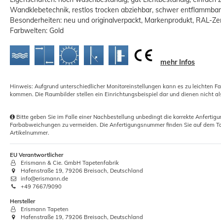
Wandklebetechnik, restlos trocken abziehbar, schwer entflammbar
Besonderheiten: neu und originalverpackt, Markenprodukt, RAL-Zert
Farbwelten: Gold
mehr Infos
XL Tapezierset 0,5kg Vlieskleister+5
Hinweis: Aufgrund unterschiedlicher Monitoreinstellungen kann es zu leichten F
tlg. Werkzeug Set
kommen. Die Raumbilder stellen ein Einrichtungsbeispiel dar und dienen nicht al
18,70 €
Bitte geben Sie im Falle einer Nachbestellung unbedingt die korrekte Anferti
Grundpreis:
 18,70 € / Stück
Farbabweichungen zu vermeiden. Die Anfertigungsnummer finden Sie auf dem Ta
Artikelnummer.
EU Verantwortlicher
Erismann & Cie. GmbH Tapetenfabrik
Hafenstraße 19, 79206 Breisach, Deutschland
info@erismann.de
+49 7667/9090
Hersteller
Erismann Tapeten
Hafenstraße 19, 79206 Breisach, Deutschland