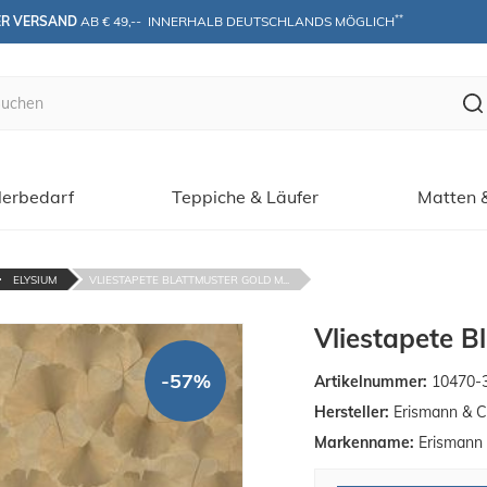
**
ER VERSAND
 AB € 49,--  INNERHALB DEUTSCHLANDS MÖGLICH
erbedarf
Teppiche & Läufer
Matten 
ELYSIUM
VLIESTAPETE BLATTMUSTER GOLD M...
Vliestapete B
-57%
Artikelnummer:
10470-
Hersteller:
Erismann & C
Markenname:
Erismann