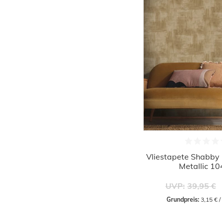
Vliestapete Shabby 
Metallic 1
UVP:
39,95 €
Grundpreis:
 3,15 € 