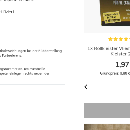
ifiziert
Kleistermaschine für Tapeten
1x Rollkleister Vlie
arbabweichungen bei der Bilddarstellung
Edelstahl 60cm
Kleister
s Farbreferenz.
44,52 €
1,97
gungsnummer an, um eventuelle
Grundpreis:
 44,52 € / Stück
Grundpreis:
 9,85 
peteneinleger, rechts neben der