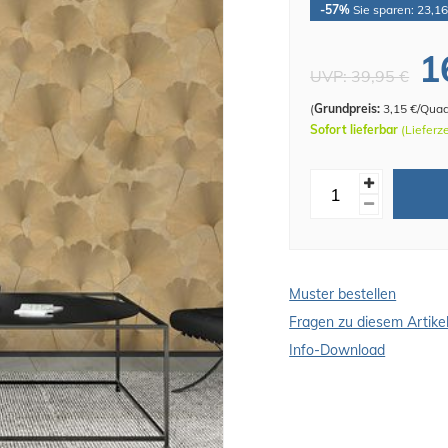
-57%
Sie sparen: 23,16
1
UVP:
39,95 €
(
Grundpreis:
3,15 €/Qua
Sofort lieferbar
(Lieferz
Muster bestellen
Fragen zu diesem Artike
Info-Download