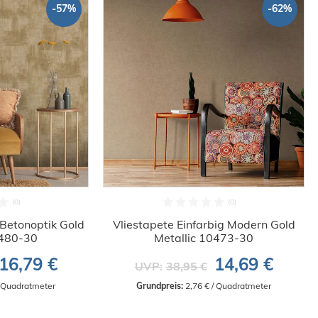
-57%
-62%
Betonoptik Gold
Vliestapete Einfarbig Modern Gold
0480-30
Metallic 10473-30
16,79 €
14,69 €
UVP:
38,95 €
/ Quadratmeter
Grundpreis:
 2,76 € / Quadratmeter