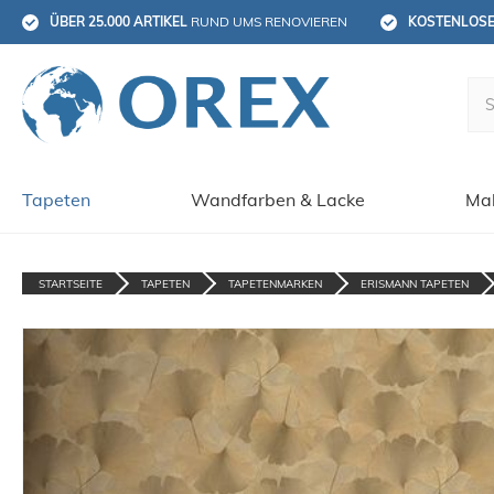
ÜBER 25.000 ARTIKEL
 RUND UMS RENOVIEREN
KOSTENLOS
Tapeten
Wandfarben & Lacke
Mal
STARTSEITE
TAPETEN
TAPETENMARKEN
ERISMANN TAPETEN