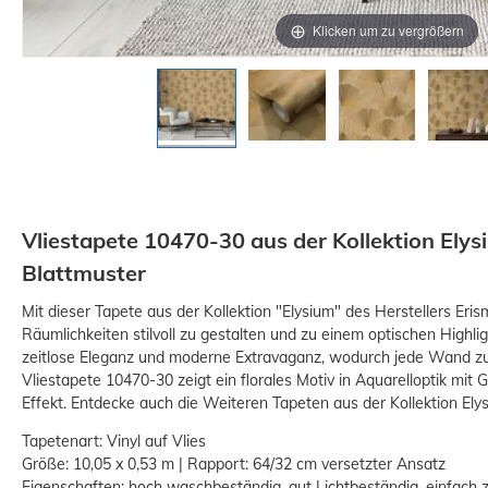
Klicken um zu vergrößern
Vliestapete 10470-30 aus der Kollektion Ely
Blattmuster
Mit dieser Tapete aus der Kollektion "Elysium" des Herstellers Eris
Räumlichkeiten stilvoll zu gestalten und zu einem optischen Highli
zeitlose Eleganz und moderne Extravaganz, wodurch jede Wand zu 
Vliestapete 10470-30 zeigt ein florales Motiv in Aquarelloptik mit G
Effekt. Entdecke auch die Weiteren Tapeten aus der Kollektion Ely
Tapetenart: Vinyl auf Vlies
Größe: 10,05 x 0,53 m | Rapport: 64/32 cm versetzter Ansatz
Eigenschaften: hoch waschbeständig, gut Lichtbeständig, einfach 