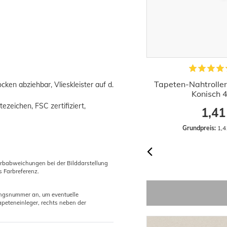
apezierhelfer für Tapeten Vermessen
Tapeten-Nahtrolle
cken abziehbar, Vlieskleister auf d.
und Schneiden 60cm
Konisch 
zeichen, FSC zertifiziert,
3,94 €
1,41
Grundpreis:
 3,94 € / Stück
Grundpreis:
 1,4
arbabweichungen bei der Bilddarstellung
s Farbreferenz.
gungsnummer an, um eventuelle
peteneinleger, rechts neben der