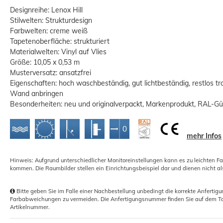
Designreihe: Lenox Hill
Stilwelten: Strukturdesign
Farbwelten: creme weiß
Tapetenoberfläche: strukturiert
Materialwelten: Vinyl auf Vlies
Größe: 10,05 x 0,53 m
Musterversatz: ansatzfrei
Tapezierset mit Tapeten Vlieskleister
T
Eigenschaften: hoch waschbeständig, gut lichtbeständig, restlos tro
+ 5 tlg. Werkzeug Set
Wand anbringen
Besonderheiten: neu und originalverpackt, Markenprodukt, RAL-Güte
12,17 €
Grundpreis:
 12,17 € / Stück
mehr Infos
Hinweis: Aufgrund unterschiedlicher Monitoreinstellungen kann es zu leichten F
kommen. Die Raumbilder stellen ein Einrichtungsbeispiel dar und dienen nicht al
Bitte geben Sie im Falle einer Nachbestellung unbedingt die korrekte Anferti
Farbabweichungen zu vermeiden. Die Anfertigungsnummer finden Sie auf dem Ta
Artikelnummer.