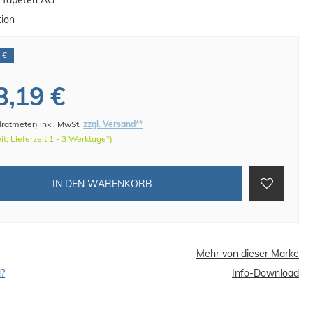
n Tapeten AG
tion
 €
3,19 €
dratmeter
)
inkl. MwSt.
zzgl. Versand**
eit: Lieferzeit 1 - 3 Werktage*)
IN DEN WARENKORB
Mehr von dieser Marke
l?
Info-Download