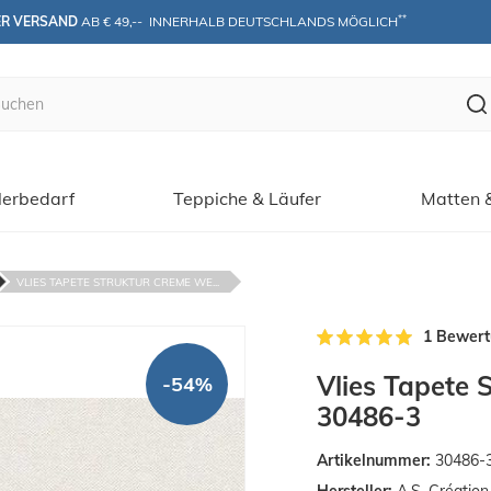
**
ER VERSAND
 AB € 49,--  INNERHALB DEUTSCHLANDS MÖGLICH
erbedarf
Teppiche & Läufer
Matten 
VLIES TAPETE STRUKTUR CREME WE...
1 Bewer
Vlies Tapete 
-54%
30486-3
Artikelnummer:
30486-