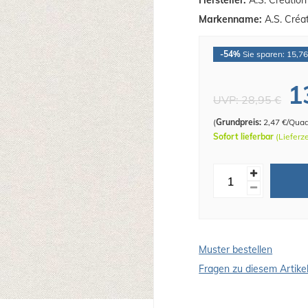
Hersteller:
A.S. Créatio
Markenname:
A.S. Créa
-54%
Sie sparen: 15,76
1
UVP:
28,95 €
(
Grundpreis:
2,47 €/Qua
Sofort lieferbar
(Lieferz
Muster bestellen
Fragen zu diesem Artike