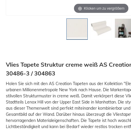
Klicken um zu vergrößern
Vlies Tapete Struktur creme weiß AS Creatio
30486-3 / 304863
Holen Sie sich mit den AS Creation Tapeten aus der Kollektion "El
urbanen Millionenmetropole New York nach Hause. Die Markentap
stilvollen Strukturmuster in creme weiß. Damit verkörpert diese Vl
Stadtteils Lenox Hill von der Upper East Side in Manhattan. Die st
aus dieser Themenwelt sind perfekt miteinander kombinierbar un
Gesamtbild auf der Wand. Darüber hinaus überzeugt die Vliestape
hervorragenden Materialeigenschaften. Die Tapete ist hoch waschb
Lichtbeständigkeit und kann bei Bedarf wieder restlos trocken ent