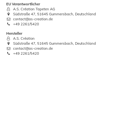
-58%
EU Verantwortlicher
A.S. Création Tapeten AG
Südstraße 47, 51645 Gummersbach, Deutschland
contact@as-creation.de
+49 2261/5420
Hersteller
A.S. Création
Südstraße 47, 51645 Gummersbach, Deutschland
contact@as-creation.de
+49 2261/5420
Vlies Tapete Struktur hellgrau AS
V
Creation 30486-6
11,87 €
UVP:
28,95 €
Grundpreis:
 2,23 € / Quadratmeter