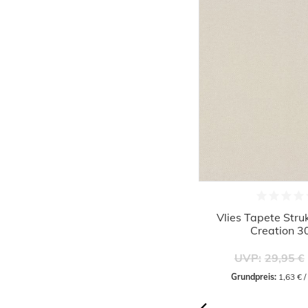
-61%
lies Tapete Struktur creme-beige AS
Vlies Tapete Stru
Creation 30486-2
Creation 
11,06 €
UVP:
28,95 €
UVP:
29,95 €
Grundpreis:
 2,08 € / Quadratmeter
Grundpreis:
 1,63 € 