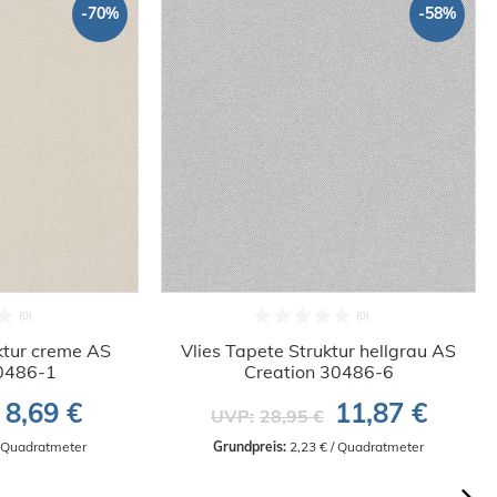
-70%
-58%
ktur creme AS
Vlies Tapete Struktur hellgrau AS
30486-1
Creation 30486-6
8,69 €
11,87 €
UVP:
28,95 €
/ Quadratmeter
Grundpreis:
 2,23 € / Quadratmeter