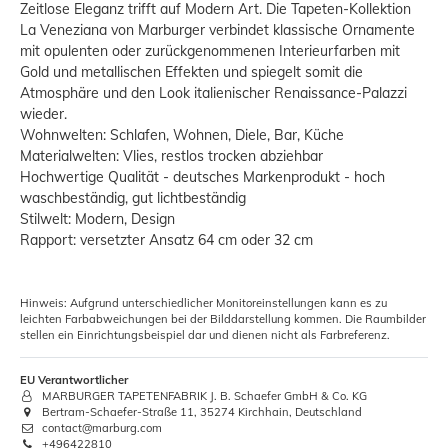
Zeitlose Eleganz trifft auf Modern Art. Die Tapeten-Kollektion
La Veneziana von Marburger verbindet klassische Ornamente
mit opulenten oder zurückgenommenen Interieurfarben mit
Gold und metallischen Effekten und spiegelt somit die
Atmosphäre und den Look italienischer Renaissance-Palazzi
wieder.
Wohnwelten: Schlafen, Wohnen, Diele, Bar, Küche
Materialwelten: Vlies, restlos trocken abziehbar
Hochwertige Qualität - deutsches Markenprodukt - hoch
waschbeständig, gut lichtbeständig
Stilwelt: Modern, Design
Rapport: versetzter Ansatz 64 cm oder 32 cm
Hinweis: Aufgrund unterschiedlicher Monitoreinstellungen kann es zu
leichten Farbabweichungen bei der Bilddarstellung kommen. Die Raumbilder
stellen ein Einrichtungsbeispiel dar und dienen nicht als Farbreferenz.
EU Verantwortlicher
MARBURGER TAPETENFABRIK J. B. Schaefer GmbH & Co. KG
Bertram-Schaefer-Straße 11, 35274 Kirchhain, Deutschland
contact@marburg.com
+496422810