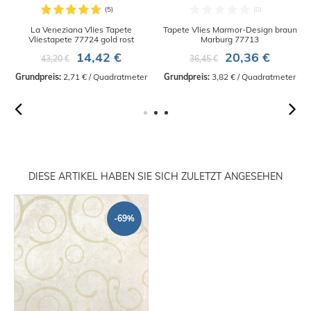
La Veneziana Vlies Tapete
Tapete Vlies Marmor-Design braun
Vliestapete 77724 gold rost
Marburg 77713
14,42 €
20,36 €
43,20 €
36,45 €
Grundpreis:
 2,71 € / Quadratmeter
Grundpreis:
 3,82 € / Quadratmeter
DIESE ARTIKEL HABEN SIE SICH ZULETZT ANGESEHEN
-69%