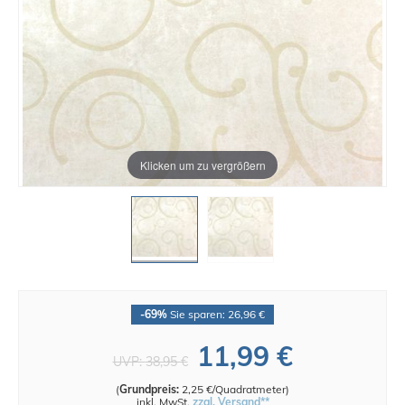
Klicken um zu vergrößern
-69%
Sie sparen: 26,96 €
11,99 €
UVP:
38,95 €
(
Grundpreis:
2,25 €/Quadratmeter
)
inkl. MwSt.
zzgl. Versand**