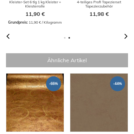
Kleister-Set 6 tlg 1 kg Kleister +
4-teiliges Profi Tapezierset
Kleisterrolle
Tapezierzubehör
11,90 €
11,98 €
Grundpreis:
 11,90 € / Kilogramm
Ähnliche Artikel
-66%
-44%