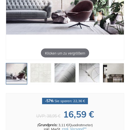
Klicken um zu vergrößern
-57%
Sie sparen: 22,36 €
16,59 €
UVP:
38,95 €
(
Grundpreis:
3,11 €/Quadratmeter
)
inkl. MwSt.
zzgl. Versand**