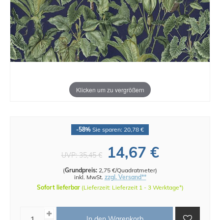
Klicken um zu vergrößern
-58%
Sie sparen: 20,78 €
14,67 €
UVP:
35,45 €
(
Grundpreis:
2,75 €/Quadratmeter
)
inkl. MwSt.
zzgl. Versand**
Sofort lieferbar
(Lieferzeit: Lieferzeit 1 - 3 Werktage*)
In den Warenkorb