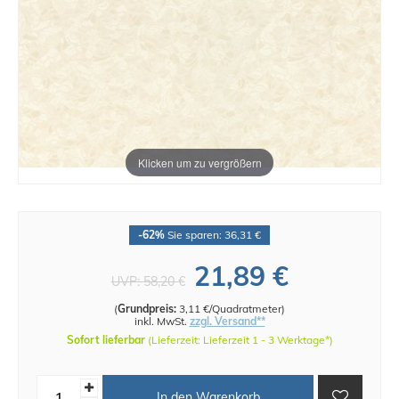
Klicken um zu vergrößern
-62%
Sie sparen: 36,31 €
21,89 €
UVP:
58,20 €
(
Grundpreis:
3,11 €/Quadratmeter
)
inkl. MwSt.
zzgl. Versand**
Sofort lieferbar
(Lieferzeit: Lieferzeit 1 - 3 Werktage*)
In den Warenkorb