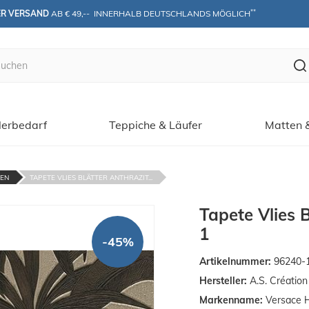
**
ER VERSAND
 AB € 49,--  INNERHALB DEUTSCHLANDS MÖGLICH
erbedarf
Teppiche & Läufer
Matten 
TEN
TAPETE VLIES BLÄTTER ANTHRAZIT...
Tapete Vlies 
1
-45%
Artikelnummer:
96240-
Hersteller:
A.S. Créatio
Markenname:
Versace 