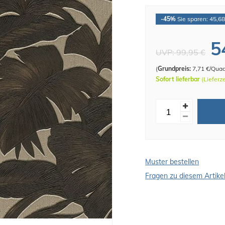
-45%
Sie sparen: 45,68
5
UVP:
99,95 €
(
Grundpreis:
7,71 €/Qua
Sofort lieferbar
(Lieferz
Muster bestellen
Fragen zu diesem Artike