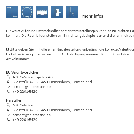
mehr Infos
Hinweis: Aufgrund unterschiedlicher Monitoreinstellungen kann es zu leichten F
kommen. Die Raumbilder stellen ein Einrichtungsbeispiel dar und dienen nicht al
Profi Tapezierschere 28 cm
T
Bitte geben Sie im Falle einer Nachbestellung unbedingt die korrekte Anferti
Farbabweichungen zu vermeiden. Die Anfertigungsnummer finden Sie auf dem Ta
Schneidfläche
Artikelnummer.
6,46 €
EU Verantwortlicher
Grundpreis:
 6,46 € / Stück
A.S. Création Tapeten AG
Südstraße 47, 51645 Gummersbach, Deutschland
contact@as-creation.de
+49 2261/5420
Hersteller
A.S. Création
Südstraße 47, 51645 Gummersbach, Deutschland
contact@as-creation.de
+49 2261/5420