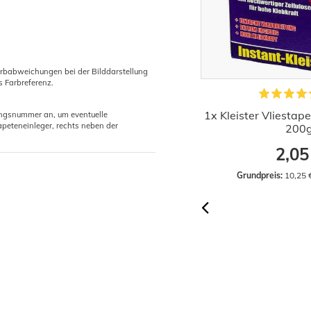
arbabweichungen bei der Bilddarstellung
s Farbreferenz.
apezierhelfer für Tapeten Vermessen
1x Kleister Vliestape
gungsnummer an, um eventuelle
peteneinleger, rechts neben der
und Schneiden 60cm
200
3,94 €
2,05
Grundpreis:
 3,94 € / Stück
Grundpreis:
 10,25 