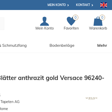
MEIN KONTO
KONTAKT
0
0
Mein Konto
Favoriten
Warenkorb
& Schmutzfang
Bodenbeläge
Mehr
Blätter anthrazit gold Versace 96240-
1
n Tapeten AG
Home