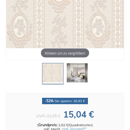
Klicken um zu vergrößern
-52%
Sie sparen: 16,91 €
15,04 €
UVP:
31,95 €
(
Grundpreis:
2,82 €/Quadratmeter
)
inkl. MwSt.
zzgl. Versand**