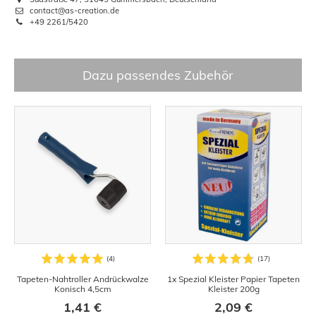
contact@as-creation.de
+49 2261/5420
Dazu passendes Zubehör
Maler-Spachtel 2er Set
Cutter-Messer Metall mit 10
Metallspachtel Metall 50mm
Ersatzklingen 18mm
75mm
2,85 €