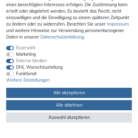
eines berechtigten Interesses erfolgen. Die Zustimmung kann
erteilt oder abgelehnt werden. Es besteht das Recht, nicht
einzuwilligen und die Einwilligung zu einem späteren Zeitpunkt
zu ändern oder zu widerrufen. Beachten Sie unser
Impressum
und weitere Hinweise zur Verwendung personenbezogener
Daten in unserer
Daten­schutz­erklärung
.
Essenziell
Marketing
Externe Medien
DHL Wunschzustellung
Funktional
Weitere Einstellungen
Alle akzeptieren
Alle ablehnen
Alle Preise sind inkl. MwSt. / **Kostenloser Versand innerhalb Deutschlands.
Versandkosten in andere Länder finden Sie
hier
Auswahl akzeptieren
© 2012 - 2026 orex.de / powered by
createyourtemplate