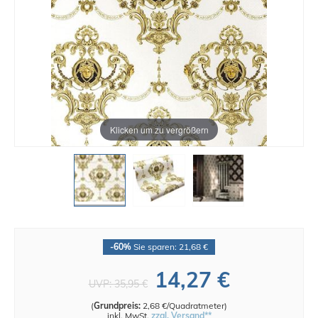
Klicken um zu vergrößern
-60%
Sie sparen: 21,68 €
14,27 €
UVP:
35,95 €
(
Grundpreis:
2,68 €/Quadratmeter
)
inkl. MwSt.
zzgl. Versand**