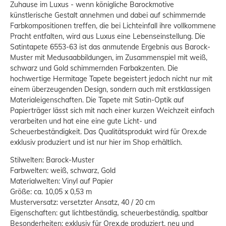
Zuhause im Luxus - wenn königliche Barockmotive
künstlerische Gestalt annehmen und dabei auf schimmernde
Farbkompositionen treffen, die bei Lichteinfall ihre vollkommene
Pracht entfalten, wird aus Luxus eine Lebenseinstellung. Die
Satintapete 6553-63 ist das anmutende Ergebnis aus Barock-
Muster mit Medusaabbildungen, im Zusammenspiel mit weiß,
schwarz und Gold schimmernden Farbakzenten. Die
hochwertige Hermitage Tapete begeistert jedoch nicht nur mit
einem überzeugenden Design, sondern auch mit erstklassigen
Materialeigenschaften. Die Tapete mit Satin-Optik auf
Papierträger lässt sich mit nach einer kurzen Weichzeit einfach
verarbeiten und hat eine eine gute Licht- und
Scheuerbeständigkeit. Das Qualitätsprodukt wird für Orex.de
exklusiv produziert und ist nur hier im Shop erhältlich.
Stilwelten: Barock-Muster
Farbwelten: weiß, schwarz, Gold
Materialwelten: Vinyl auf Papier
Größe: ca. 10,05 x 0,53 m
Musterversatz: versetzter Ansatz, 40 / 20 cm
Eigenschaften: gut lichtbeständig, scheuerbeständig, spaltbar
Besonderheiten: exklusiv für Orex.de produziert, neu und