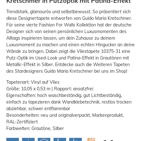
Kretschmer in Putzoptik mit Patina-Effekt
Trendstark, glamourös und selbstbewusst. So präsentiert sich
diese Designertapete entworfen von Guido Maria Kretschmer.
Für seine vierte Fashion For Walls Kollektion hat der deutsche
Designer sich von seinen persönlichen Luxusmomenten des
Alltags inspirieren lassen, um dein Zuhause zu deinem
Luxusmoment zu machen und einen echten Hingucker an deine
Wände zu bringen. Dabei zeigt die Vliestapete 10375-31 eine
Putz-Optik im Used-Look und Patina-Effekt in Grautönen mit
Metallic-Effekt in Silber. Entdecke auch die Weiteren Tapeten
des Stardesigners Guido Maria Kretschmer bei uns im Shop!
Tapetenart: Vinyl auf Vlies
Größe: 10,05 x 0,53 m | Rapport: ansatzfrei
Eigenschaften: hoch waschbeständig, gut Lichtbeständig,
einfach zu tapezieren dank Wandklebetechnik, restlos trocken
abziehbar, schwer entflammbar
Besonderheiten: neu und originalverpackt, Markenprodukt,
RAL-Zertifiziert
Farbwelten: Grautöne, Silber