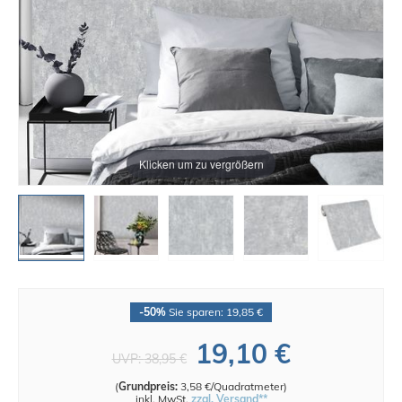
Klicken um zu vergrößern
-50%
Sie sparen: 19,85 €
19,10 €
UVP:
38,95 €
(
Grundpreis:
3,58 €/Quadratmeter
)
inkl. MwSt.
zzgl. Versand**